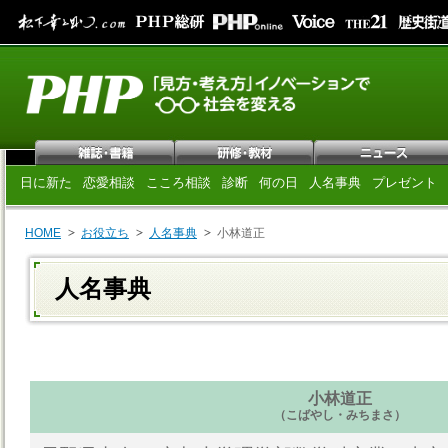
日に新た
恋愛相談
こころ相談
診断
何の日
人名事典
プレゼント
HOME
お役立ち
人名事典
小林道正
人名事典
小林道正
（こばやし・みちまさ）