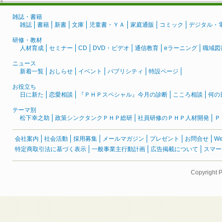
雑誌・書籍
雑誌
書籍
新書
文庫
児童書・ＹＡ
家庭通販
コミック
デジタル・
研修・教材
人材育成
セミナー
CD
DVD・ビデオ
通信教育
eラーニング
職域図
ニュース
新着一覧
おしらせ
イベント
パブリシティ
特設ページ
お役立ち
日に新た
恋愛相談
『ＰＨＰスペシャル』今月の診断
こころ相談
何の
テーマ別
松下幸之助
政策シンクタンクＰＨＰ総研
社員研修のＰＨＰ人材開発
Ｐ
会社案内
社会活動
採用募集
メールマガジン
プレゼント
お問合せ
W
特定商取引法に基づく表示
一般事業主行動計画
広告掲載について
スマー
Copyright 