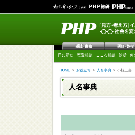
日に新た
恋愛相談
こころ相談
診断
何
HOME
お役立ち
人名事典
小椋三嘉
人名事典