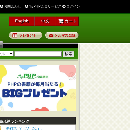
お問合わせ
myPHP会員サービス
ログイン
English
中文
カート
プレゼント
メルマガ登録
売れ筋ランキング
『夢幻花（むげんばな）』