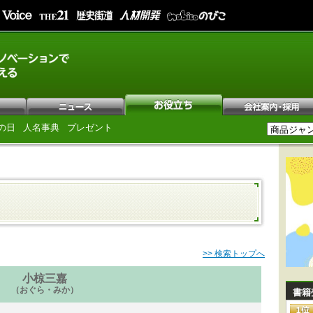
の日
人名事典
プレゼント
>> 検索トップへ
小椋三嘉
（おぐら・みか）
書籍