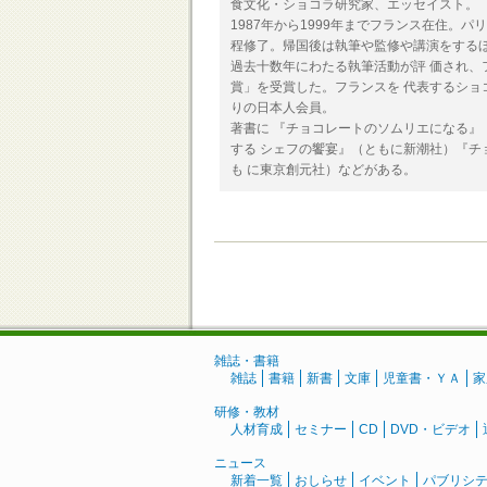
食文化・ショコラ研究家、エッセイスト。
1987年から1999年までフランス在住。
程修了。帰国後は執筆や監修や講演をするほ
過去十数年にわたる執筆活動が評 価され、
賞」を受賞した。フランスを 代表するショ
りの日本人会員。
著書に 『チョコレートのソムリエになる』
する シェフの饗宴』（ともに新潮社）『チ
も に東京創元社）などがある。
雑誌・書籍
雑誌
書籍
新書
文庫
児童書・ＹＡ
家
研修・教材
人材育成
セミナー
CD
DVD・ビデオ
ニュース
新着一覧
おしらせ
イベント
パブリシ