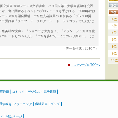
パリ国立第四 大学フランス文明講座、パリ国立第三大学言語学研 究課
 か、食に関するイベントのプロデュースも手がけ る。2008年には
フランス観光開発機構・パリ観光会議局の 名誉ある「プレス功労
4位
コラ愛好会「クラブ・デ・クロクール・ ド・ショコラ」でただひと
5位
（集英社be文庫） 『ショコラが大好き！』『アラン・デュカス進化
6位
ョコレートもの がたり』『パリを歩いて―ミカのパリ案内―』（と
7位
8位
（データ作成：2010年）
9位
10位
このページのTOPへ
庭通販
コミック
デジタル・電子書籍
通信教育
eラーニング
職域図書
グッズ
ティ
特設ページ