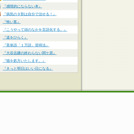
『感情的にならない本』
『病気の９割は自分で治せる！』
『怖い客』
『こうやって頭のなかを言語化する。』
『道をひらく』
『英単語「１万語」習得法』
『大谷吉継の終わらない関ケ原』
『猫を処方いたします。』
『きっと明日はいい日になる』