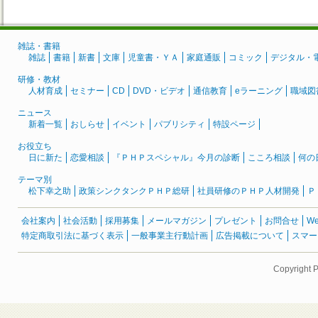
雑誌・書籍
雑誌
書籍
新書
文庫
児童書・ＹＡ
家庭通販
コミック
デジタル・
研修・教材
人材育成
セミナー
CD
DVD・ビデオ
通信教育
eラーニング
職域図
ニュース
新着一覧
おしらせ
イベント
パブリシティ
特設ページ
お役立ち
日に新た
恋愛相談
『ＰＨＰスペシャル』今月の診断
こころ相談
何の
テーマ別
松下幸之助
政策シンクタンクＰＨＰ総研
社員研修のＰＨＰ人材開発
Ｐ
会社案内
社会活動
採用募集
メールマガジン
プレゼント
お問合せ
W
特定商取引法に基づく表示
一般事業主行動計画
広告掲載について
スマー
Copyright 