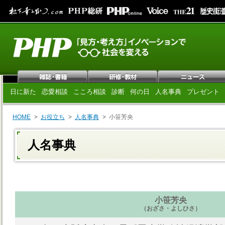
日に新た
恋愛相談
こころ相談
診断
何の日
人名事典
プレゼント
HOME
お役立ち
人名事典
小笹芳央
人名事典
小笹芳央
（おざさ・よしひさ）