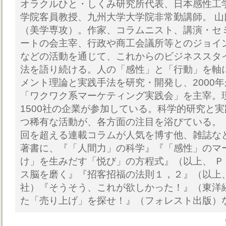
オラクルひと・しくみ研究所代表、日本感性工
学院客員教授、九州大学大学院非常勤講師。 
（美学専攻）。作家、コラムニスト、講演・セ
ートの会主宰、行政や商工会議所等とのジョイ
などの活動を通じて、これからのビジネススタ
法を語り続ける。人の「感性」と「行動」を軸
メント理論と実践手法を研究・開発し、2000
「ワクワク系マーケティング実践会」を主宰。
1500社の企業が参加している。科学的研究と
つ稀有な活動が、各方面の注目を浴びている。「
回を超える連載コラムが人気を博す他、雑誌な
著書に、『「人間力」の科学』『「感性」のマ
け」を生みだす「悦び」の方程式』（以上、 
ス脳を磨く』『招客招福の法則１，２』（以上
社）『そうそう、これが欲しかった！』（東洋
た「売り上げ」を探せ！』（フォレスト出版）