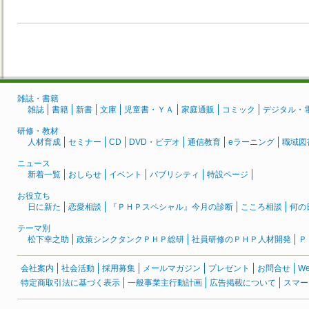
雑誌・書籍
雑誌
書籍
新書
文庫
児童書・ＹＡ
家庭通販
コミック
デジタル・
研修・教材
人材育成
セミナー
CD
DVD・ビデオ
通信教育
eラーニング
職域図
ニュース
新着一覧
おしらせ
イベント
パブリシティ
特設ページ
お役立ち
日に新た
恋愛相談
『ＰＨＰスペシャル』今月の診断
こころ相談
何の
テーマ別
松下幸之助
政策シンクタンクＰＨＰ総研
社員研修のＰＨＰ人材開発
Ｐ
会社案内
社会活動
採用募集
メールマガジン
プレゼント
お問合せ
W
特定商取引法に基づく表示
一般事業主行動計画
広告掲載について
スマー