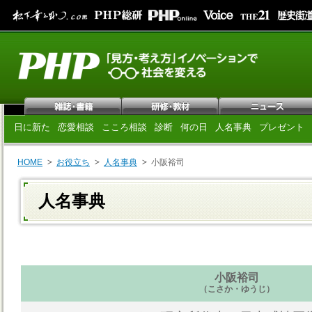
日に新た
恋愛相談
こころ相談
診断
何の日
人名事典
プレゼント
HOME
お役立ち
人名事典
小阪裕司
人名事典
小阪裕司
（こさか・ゆうじ）