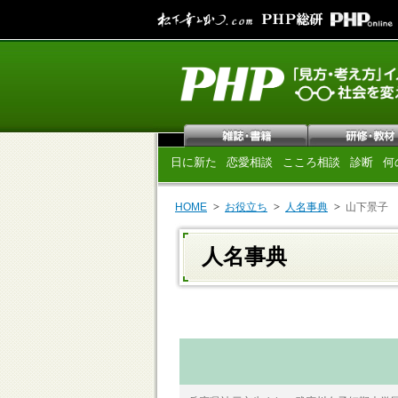
日に新た
恋愛相談
こころ相談
診断
何
HOME
お役立ち
人名事典
山下景子
人名事典