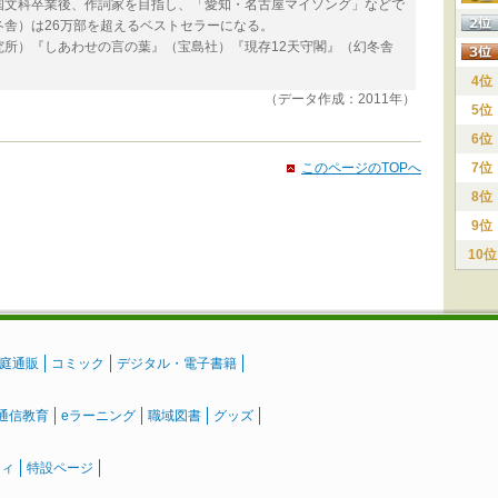
国文科卒業後、作詞家を目指し、「愛知・名古屋マイソング」などで
舎）は26万部を超えるベストセラーになる。
所）『しあわせの言の葉』（宝島社）『現存12天守閣』（幻冬舎
4位
（データ作成：2011年）
5位
6位
このページのTOPへ
7位
8位
9位
10位
庭通販
コミック
デジタル・電子書籍
通信教育
eラーニング
職域図書
グッズ
ティ
特設ページ