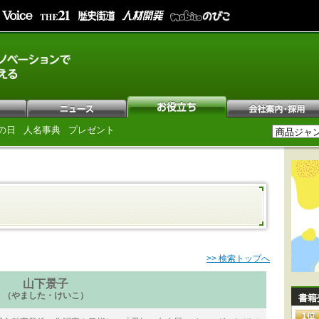
の日
人名事典
プレゼント
>> 検索トップへ
山下景子
（やました・けいこ）
書籍