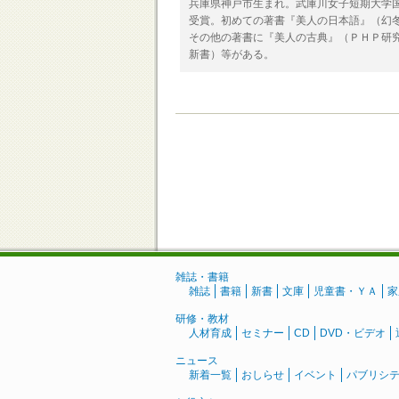
兵庫県神戸市生まれ。武庫川女子短期大学
受賞。初めての著書『美人の日本語』（幻冬
その他の著書に『美人の古典』（ＰＨＰ研究
新書）等がある。
雑誌・書籍
雑誌
書籍
新書
文庫
児童書・ＹＡ
家
研修・教材
人材育成
セミナー
CD
DVD・ビデオ
ニュース
新着一覧
おしらせ
イベント
パブリシ