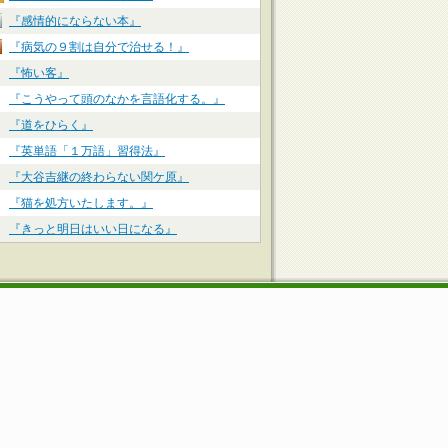
『感情的にならない本』
『病気の９割は自分で治せる！』
『怖い客』
『こうやって頭のなかを言語化する。』
『道をひらく』
『英単語「１万語」習得法』
『大谷吉継の終わらない関ケ原』
『猫を処方いたします。』
『きっと明日はいい日になる』