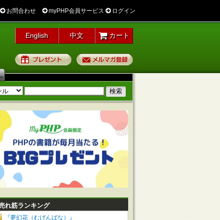
お問合わせ
myPHP会員サービス
ログイン
English
中文
カート
プレゼント
メルマガ登録
売れ筋ランキング
『夢幻花（むげんばな）』