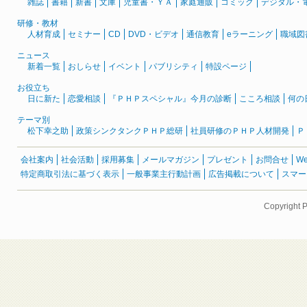
雑誌
書籍
新書
文庫
児童書・ＹＡ
家庭通販
コミック
デジタル・
研修・教材
人材育成
セミナー
CD
DVD・ビデオ
通信教育
eラーニング
職域図
ニュース
新着一覧
おしらせ
イベント
パブリシティ
特設ページ
お役立ち
日に新た
恋愛相談
『ＰＨＰスペシャル』今月の診断
こころ相談
何の
テーマ別
松下幸之助
政策シンクタンクＰＨＰ総研
社員研修のＰＨＰ人材開発
Ｐ
会社案内
社会活動
採用募集
メールマガジン
プレゼント
お問合せ
W
特定商取引法に基づく表示
一般事業主行動計画
広告掲載について
スマー
Copyright 