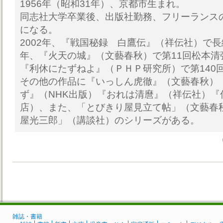
1956年（昭和31年）、京都市生まれ。
同志社大学卒業後、出版社勤務、フリーランス
になる。
2002年、『戦国秘録 白鷹伝』（祥伝社）で長
年、『火天の城』（文藝春秋）で第11回松本清張
『利休にたずねよ』（ＰＨＰ研究所）で第140
その他の作品に『いっしん虎徹』（文藝春秋）
ず』（NHK出版）『おれは清麿』（祥伝社）『
店）、また、「とびきり屋見立て帖」（文藝春
屋光三郎」（講談社）のシリーズがある。
雑誌・書籍