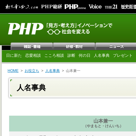
日に新た
恋愛相談
こころ相談
診断
何の日
人名事典
プレゼント
HOME
お役立ち
人名事典
山本兼一
人名事典
山本兼一
（やまもと・けんいち）