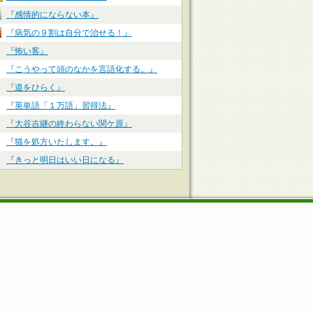
『感情的にならない本』
『病気の９割は自分で治せる！』
『怖い客』
『こうやって頭のなかを言語化する。』
『道をひらく』
『英単語「１万語」習得法』
『大谷吉継の終わらない関ケ原』
『猫を処方いたします。』
『きっと明日はいい日になる』