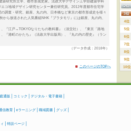
市建築研究所主宰、都市形成史家。法政大学デザイン工学部建築学科
エコ地域デザイン研究センター兼任研究員。2012年度都市住宅学
間の調査・研究、銀座、丸の内、日本橋など東京の都市形成史を様々
9年秋から放送された人気番組NHK『ブラタモリ』には銀座、丸の内、
4位
、『江戸→TOKYOなりたちの教科書』（淡交社）、『東京「路地
5位
）、『港町のかたち』（法政大学出版局）、『丸の内の歴史』（ラン
6位
7位
（データ作成：2018年）
8位
9位
このページのTOPへ
10位
庭通販
コミック
デジタル・電子書籍
通信教育
eラーニング
職域図書
グッズ
ティ
特設ページ