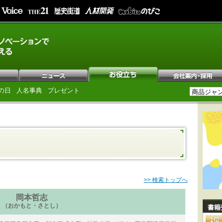
の日
人名事典
プレゼント
>> 検索トップへ
岡本哲志
（おかもと・さとし）
書籍