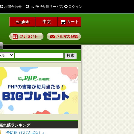
お問合わせ
myPHP会員サービス
ログイン
English
中文
カート
プレゼント
メルマガ登録
売れ筋ランキング
『夢幻花（むげんばな）』