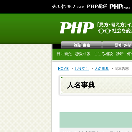
日に新た
恋愛相談
こころ相談
診断
何
HOME
お役立ち
人名事典
岡本哲志
人名事典