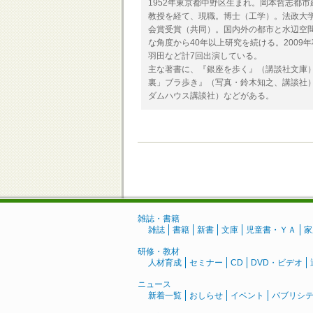
1952年東京都中野区生まれ。岡本哲志都
教授を経て、現職。博士（工学）。法政大学
会賞受賞（共同）。国内外の都市と水辺空
な角度から40年以上研究を続ける。200
羽田など計7回出演している。
主な著書に、『銀座を歩く』（講談社文庫）
裏」ブラ歩き』（写真・鈴木知之、講談社
ダムハウス講談社）などがある。
雑誌・書籍
雑誌
書籍
新書
文庫
児童書・ＹＡ
家
研修・教材
人材育成
セミナー
CD
DVD・ビデオ
ニュース
新着一覧
おしらせ
イベント
パブリシ