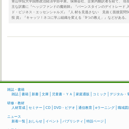
青山学院大学国際政治経済学部卒業。保険会社、企業内翻訳者を経て、 現
主な訳書に『ヘッジファンドの魔術師』『バーンスタインのデイトレード 
ド・ビジネス・エッセンシャルズ』『人 材を見逃さない 見抜く面接質問5
投 資』『キャッツ！ネコに学ぶ組織を変える「9つの教え」』などがある。
雑誌・書籍
雑誌
書籍
新書
文庫
児童書・ＹＡ
家庭通販
コミック
デジタル・
研修・教材
人材育成
セミナー
CD
DVD・ビデオ
通信教育
eラーニング
職域図
ニュース
新着一覧
おしらせ
イベント
パブリシティ
特設ページ