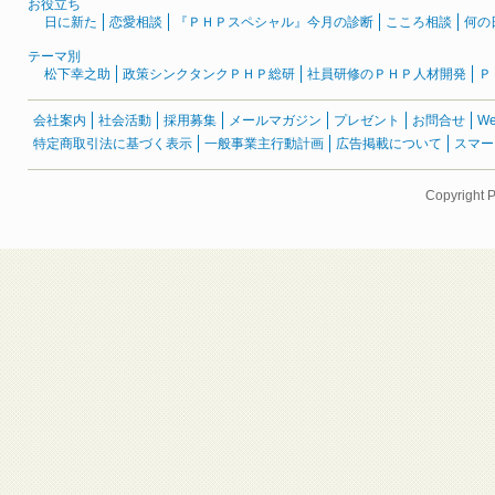
お役立ち
日に新た
恋愛相談
『ＰＨＰスペシャル』今月の診断
こころ相談
何の
テーマ別
松下幸之助
政策シンクタンクＰＨＰ総研
社員研修のＰＨＰ人材開発
Ｐ
会社案内
社会活動
採用募集
メールマガジン
プレゼント
お問合せ
W
特定商取引法に基づく表示
一般事業主行動計画
広告掲載について
スマー
Copyright 