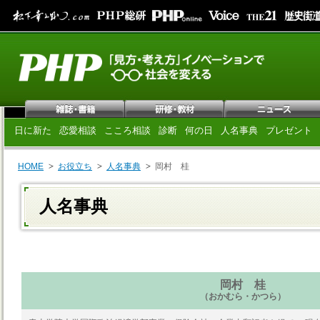
日に新た
恋愛相談
こころ相談
診断
何の日
人名事典
プレゼント
HOME
お役立ち
人名事典
岡村 桂
人名事典
岡村 桂
（おかむら・かつら）