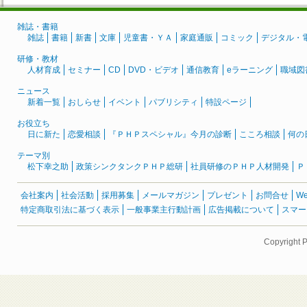
雑誌・書籍
雑誌
書籍
新書
文庫
児童書・ＹＡ
家庭通販
コミック
デジタル・
研修・教材
人材育成
セミナー
CD
DVD・ビデオ
通信教育
eラーニング
職域図
ニュース
新着一覧
おしらせ
イベント
パブリシティ
特設ページ
お役立ち
日に新た
恋愛相談
『ＰＨＰスペシャル』今月の診断
こころ相談
何の
テーマ別
松下幸之助
政策シンクタンクＰＨＰ総研
社員研修のＰＨＰ人材開発
Ｐ
会社案内
社会活動
採用募集
メールマガジン
プレゼント
お問合せ
W
特定商取引法に基づく表示
一般事業主行動計画
広告掲載について
スマー
Copyright 