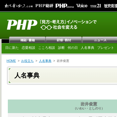
日に新た
恋愛相談
こころ相談
診断
何の日
人名事典
プレゼント
HOME
お役立ち
人名事典
岩井俊憲
人名事典
岩井俊憲
（いわい・としのり）