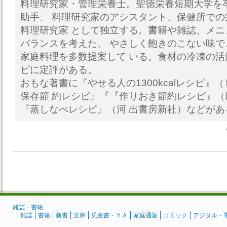
料理研究家・管理栄養士。聖徳栄養短期大学を
助手、 料理研究家のアシスタント、保健所で
料理研究家 として独立する。書籍や雑誌、メ
バランスを考えた、 やさしく飽きのこない味
家庭料理を多数提案して いる。食材の冷凍の
ピに定評がある。
おもな著書に『やせる人の1300kcalレシピ』
保存節 約レシピ』『『作りおき節約レシピ』
『蒸しなべレシピ』（河 出書房新社）などがあ
雑誌・書籍
雑誌
書籍
新書
文庫
児童書・ＹＡ
家庭通販
コミック
デジタル・