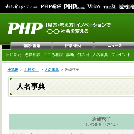
日に新た
恋愛相談
こころ相談
診断
何の日
人名事典
プレゼント
HOME
お役立ち
人名事典
岩崎啓子
人名事典
岩崎啓子
（いわさき・けいこ）