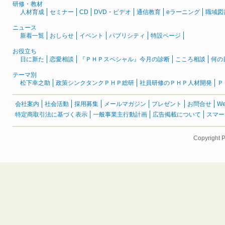
研修・教材
人材育成
セミナー
CD
DVD・ビデオ
通信教育
eラーニング
職域図
ニュース
新着一覧
おしらせ
イベント
パブリシティ
特設ページ
お役立ち
日に新た
恋愛相談
『ＰＨＰスペシャル』今月の診断
こころ相談
何の
テーマ別
松下幸之助
政策シンクタンクＰＨＰ総研
社員研修のＰＨＰ人材開発
Ｐ
会社案内
社会活動
採用募集
メールマガジン
プレゼント
お問合せ
W
特定商取引法に基づく表示
一般事業主行動計画
広告掲載について
スマー
Copyright 