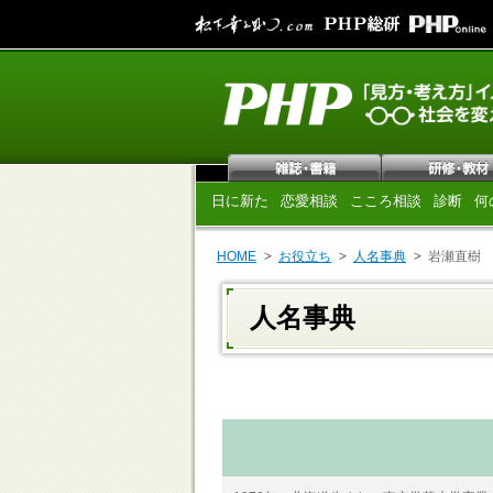
日に新た
恋愛相談
こころ相談
診断
何
HOME
お役立ち
人名事典
岩瀬直樹
人名事典