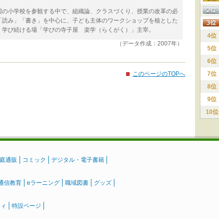
。
国の小学校を参観する中で、組織論、クラスづくり、授業の改革の必
「読み」「書き」を中心に、子ども主体のワークショップを核とした
く学び続ける場「学びの寺子屋 楽学（らくがく）」主宰。
4位
（データ作成：2007年）
5位
6位
このページのTOPへ
7位
8位
9位
10位
庭通販
コミック
デジタル・電子書籍
通信教育
eラーニング
職域図書
グッズ
ティ
特設ページ