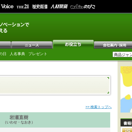
の日
人名事典
プレゼント
>> 検索トップへ
岩瀬直樹
（いわせ・なおき）
書籍