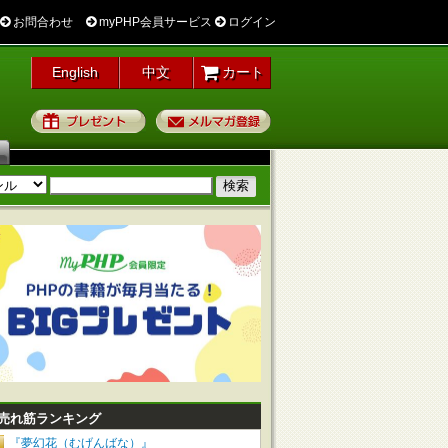
お問合わせ
myPHP会員サービス
ログイン
English
中文
カート
プレゼント
メルマガ登録
売れ筋ランキング
『夢幻花（むげんばな）』