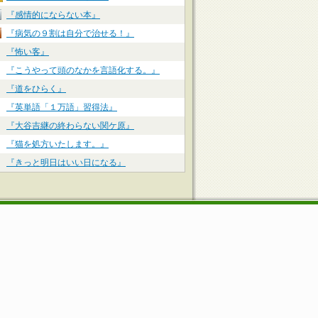
『感情的にならない本』
『病気の９割は自分で治せる！』
『怖い客』
『こうやって頭のなかを言語化する。』
『道をひらく』
『英単語「１万語」習得法』
『大谷吉継の終わらない関ケ原』
『猫を処方いたします。』
『きっと明日はいい日になる』