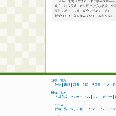
1970年、北海道生まれ。東京学芸大学卒業
現在、埼玉県狭山市立堀兼小学校教諭。全
要性を感じ、実践・研究を始める。現在、
授業づくりに取り組んでいる。教師が楽し
雑誌・書籍
雑誌
書籍
新書
文庫
児童書・ＹＡ
家
研修・教材
人材育成
セミナー
CD
DVD・ビデオ
ニュース
新着一覧
おしらせ
イベント
パブリシ