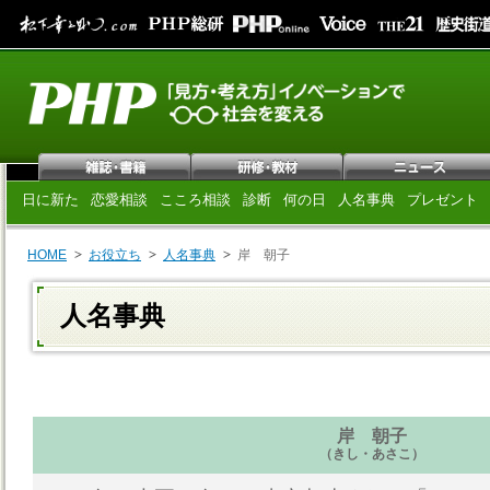
日に新た
恋愛相談
こころ相談
診断
何の日
人名事典
プレゼント
HOME
お役立ち
人名事典
岸 朝子
人名事典
岸 朝子
（きし・あさこ）