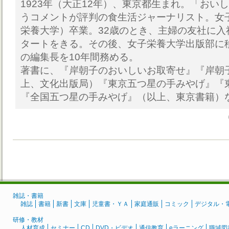
1923年（大正12年）、東京都生まれ。「おい
うコメントが評判の食生活ジャーナリスト。女
栄養大学）卒業。32歳のとき、主婦の友社に入
タートをきる。その後、女子栄養大学出版部に
の編集長を10年間務める。
著書に、『岸朝子のおいしいお取寄せ』『岸朝
上、文化出版局）『東京五つ星の手みやげ』『
『全国五つ星の手みやげ』（以上、東京書籍）
雑誌・書籍
雑誌
書籍
新書
文庫
児童書・ＹＡ
家庭通販
コミック
デジタル・
研修・教材
人材育成
セミナー
CD
DVD・ビデオ
通信教育
eラーニング
職域図