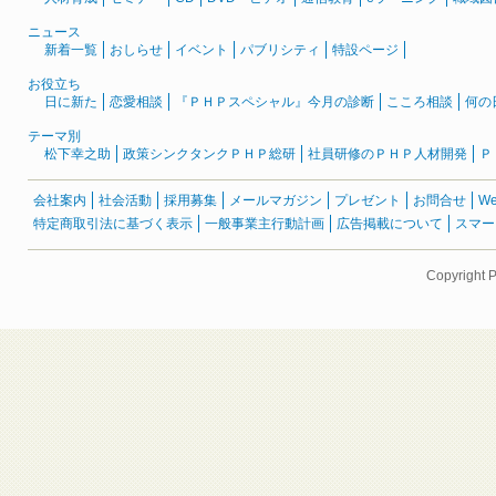
ニュース
新着一覧
おしらせ
イベント
パブリシティ
特設ページ
お役立ち
日に新た
恋愛相談
『ＰＨＰスペシャル』今月の診断
こころ相談
何の
テーマ別
松下幸之助
政策シンクタンクＰＨＰ総研
社員研修のＰＨＰ人材開発
Ｐ
会社案内
社会活動
採用募集
メールマガジン
プレゼント
お問合せ
W
特定商取引法に基づく表示
一般事業主行動計画
広告掲載について
スマー
Copyright 