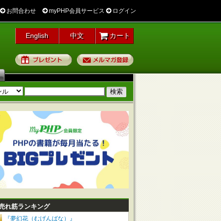
お問合わせ
myPHP会員サービス
ログイン
English
中文
カート
プレゼント
メルマガ登録
売れ筋ランキング
『夢幻花（むげんばな）』