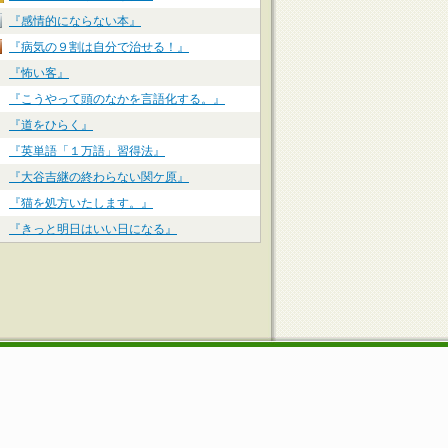
『感情的にならない本』
『病気の９割は自分で治せる！』
『怖い客』
『こうやって頭のなかを言語化する。』
『道をひらく』
『英単語「１万語」習得法』
『大谷吉継の終わらない関ケ原』
『猫を処方いたします。』
『きっと明日はいい日になる』