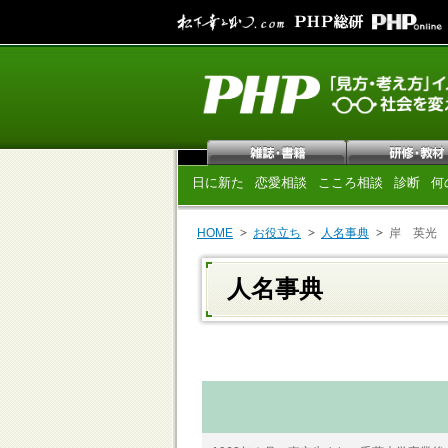
日に新た
恋愛相談
こころ相談
診断
何
HOME
お役立ち
人名事典
岸 英光
人名事典