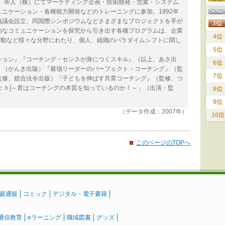
後、帝人（株）にてマーケティング企画・技術開発・営業・システム
ニケーション・各種能力開発などのトレーニングに参加。1992年
協議会設立、同国際シンポジウムなどさまざまなプロジェクトを手が
的なコミュニケーションを探究から引き出す各種プログラムは、企業
4位
活動など様々な分野にわたり、個人、組織のパラダイムシフトに関し
5位
ション』『コーチング・センスが身につくスキル』（以上、あさ出
6位
』（かんき出版）『最強リーダーのパーフェクト・コーチング』（監
7位
監修、総合法令出版）『子どもを伸ばす共育コーチング』（監修、つ
ｃｈ]～君はコーチングの本質を知っているのか！～」（出演・監
8位
9位
（データ作成：2007年）
10位
このページのTOPへ
庭通販
コミック
デジタル・電子書籍
通信教育
eラーニング
職域図書
グッズ