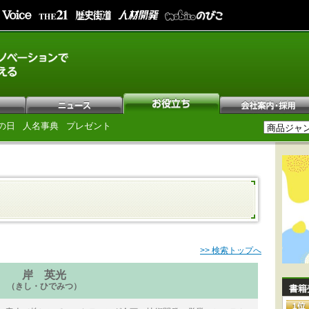
の日
人名事典
プレゼント
>> 検索トップへ
岸 英光
（きし・ひでみつ）
書籍