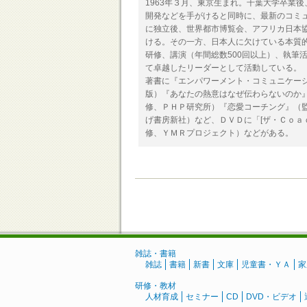
1963年３月、東京生まれ。千葉大学卒業
開発などを手がけると同時に、最新のコミュ
に独立後、世界都市博覧会、アフリカ日本
ける。その一方、日本人に欠けている本質
研修、講演（年間総数500回以上）、執筆
て卓越したリーダーとして活動している。
著書に『エンパワーメント・コミュニケー
版）『あなたの熱意はなぜ伝わらないのか
修、ＰＨＰ研究所）『恋愛コーチング』（
げ書房新社）など、ＤＶＤに「[ザ・Ｃｏａ
修、ＹＭＲプロジェクト）などがある。
雑誌・書籍
雑誌
書籍
新書
文庫
児童書・ＹＡ
家
研修・教材
人材育成
セミナー
CD
DVD・ビデオ