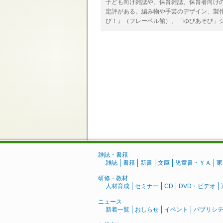
子ども向け雑誌や、保育雑誌、保育者向け
定評がある。編み物や手芸のデザイン、製
び！』（フレーベル館）、「ゆびあそび」
雑誌・書籍
雑誌
書籍
新書
文庫
児童書・ＹＡ
家
研修・教材
人材育成
セミナー
CD
DVD・ビデオ
ニュース
新着一覧
おしらせ
イベント
パブリシ