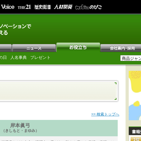
の日
人名事典
プレゼント
>> 検索トップへ
岸本眞弓
（きしもと・まゆみ）
書籍