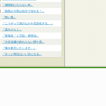
『感情的にならない本』
『病気の９割は自分で治せる！』
『怖い客』
『こうやって頭のなかを言語化する。』
『道をひらく』
『英単語「１万語」習得法』
『大谷吉継の終わらない関ケ原』
『猫を処方いたします。』
『きっと明日はいい日になる』