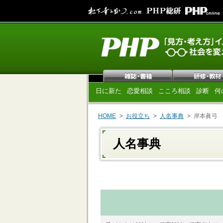
日に新た
恋愛相談
こころ相談
診断
何
HOME
お役立ち
人名事典
岸本眞弓
人名事典