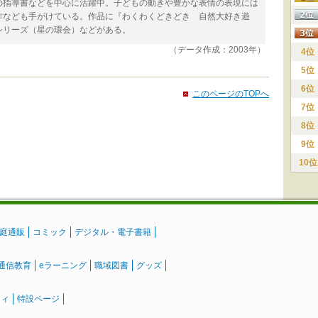
の指導書などを中心に活躍中。子どもの動きや豊かな表情の表現には
作なども手がけている。作品に『わくわくどきどき 自然大好き遊
シリーズ（星の環会）などがある。
（データ作成：2003年）
4位
5位
6位
このページのTOPへ
7位
8位
9位
10位
庭通販
コミック
デジタル・電子書籍
通信教育
eラーニング
職域図書
グッズ
ティ
特設ページ