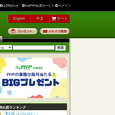
お問合わせ
myPHP会員サービス
ログイン
English
中文
カート
プレゼント
メルマガ登録
売れ筋ランキング
『夢幻花（むげんばな）』