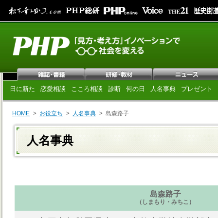
日に新た
恋愛相談
こころ相談
診断
何の日
人名事典
プレゼント
HOME
お役立ち
人名事典
島森路子
人名事典
島森路子
（しまもり・みちこ）