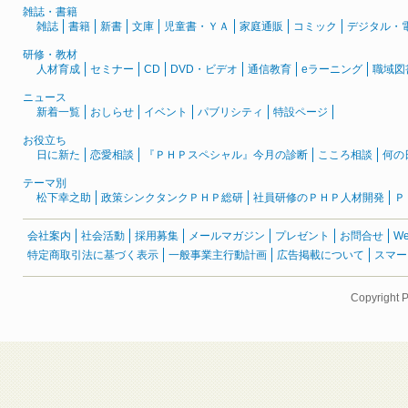
雑誌・書籍
雑誌
書籍
新書
文庫
児童書・ＹＡ
家庭通販
コミック
デジタル・
研修・教材
人材育成
セミナー
CD
DVD・ビデオ
通信教育
eラーニング
職域図
ニュース
新着一覧
おしらせ
イベント
パブリシティ
特設ページ
お役立ち
日に新た
恋愛相談
『ＰＨＰスペシャル』今月の診断
こころ相談
何の
テーマ別
松下幸之助
政策シンクタンクＰＨＰ総研
社員研修のＰＨＰ人材開発
Ｐ
会社案内
社会活動
採用募集
メールマガジン
プレゼント
お問合せ
W
特定商取引法に基づく表示
一般事業主行動計画
広告掲載について
スマー
Copyright 