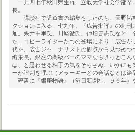
一九四七年秋田県生れ。立教大学社会学部卒
長。
講談社で児童書の編集をしたのち、天野祐吉
クションに入る。七九年、『広告批評』の創刊
加。糸井重里氏、川崎徹氏、仲畑貴志氏など「
た」コピーライターたちの登場により「広告が
代を、広告ジャーナリストの観点から見つめつ
編集長。銀座の高級バーのママならきっとこん
は、と思わせる相手の気をそらさぬ、いかにも
ーが評判を呼ぶ（アラーキーとの会話などは絶
著書に『銀座物語』（毎日新聞社、９６年）