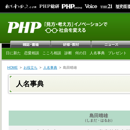
日に新た
恋愛相談
こころ相談
診断
何の日
人名事典
プレゼント
HOME
お役立ち
人名事典
島田晴雄
人名事典
島田晴雄
（しまだ・はるお）