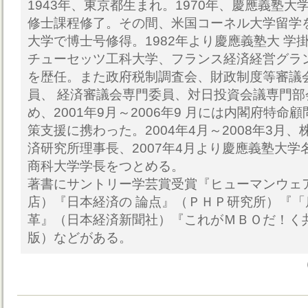
1943年、東京都生まれ。1970年、慶應義塾
修士課程修了。その間、米国コーネル大学留学
大学で博士号修得。1982年より慶應義塾大 学
チューセッツ工科大学、フランス経済経営グラ
を歴任。また政府税制調査会、財政制度等審議
員、 経済審議会専門委員、対日投資会議専門
め、2001年9月～2006年9 月には内閣府特
策支援に携わった。2004年4月～2008年3月、
済研究所理事長、2007年4月より慶應義塾大学
商科大学学長をつとめる。
著書にサントリー学芸賞受賞『ヒューマンウェ
店）『日本経済の 論点』（ＰＨＰ研究所）『
革』（日本経済新聞社）『これがＭＢＯだ！く
版）などがある。