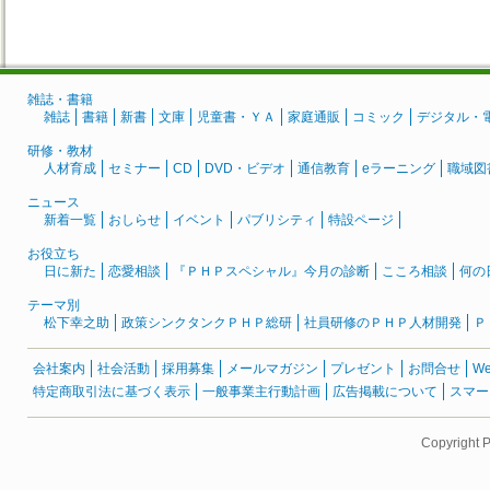
雑誌・書籍
雑誌
書籍
新書
文庫
児童書・ＹＡ
家庭通販
コミック
デジタル・
研修・教材
人材育成
セミナー
CD
DVD・ビデオ
通信教育
eラーニング
職域図
ニュース
新着一覧
おしらせ
イベント
パブリシティ
特設ページ
お役立ち
日に新た
恋愛相談
『ＰＨＰスペシャル』今月の診断
こころ相談
何の
テーマ別
松下幸之助
政策シンクタンクＰＨＰ総研
社員研修のＰＨＰ人材開発
Ｐ
会社案内
社会活動
採用募集
メールマガジン
プレゼント
お問合せ
W
特定商取引法に基づく表示
一般事業主行動計画
広告掲載について
スマー
Copyright 