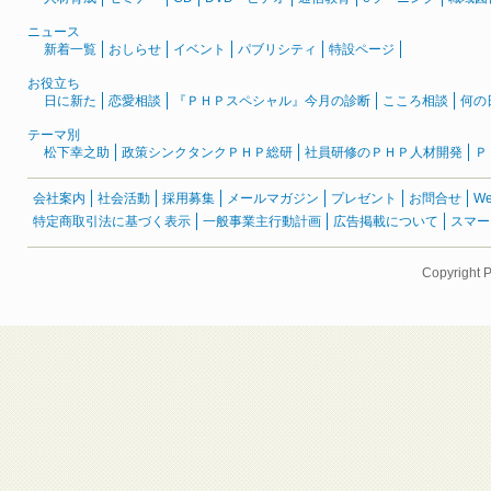
ニュース
新着一覧
おしらせ
イベント
パブリシティ
特設ページ
お役立ち
日に新た
恋愛相談
『ＰＨＰスペシャル』今月の診断
こころ相談
何の
テーマ別
松下幸之助
政策シンクタンクＰＨＰ総研
社員研修のＰＨＰ人材開発
Ｐ
会社案内
社会活動
採用募集
メールマガジン
プレゼント
お問合せ
W
特定商取引法に基づく表示
一般事業主行動計画
広告掲載について
スマー
Copyright 