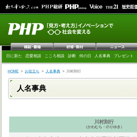
日に新た
恋愛相談
こころ相談
診断
何の日
人名事典
プレゼント
HOME
お役立ち
人名事典
川村則行
人名事典
川村則行
（かわむら・のりゆき）