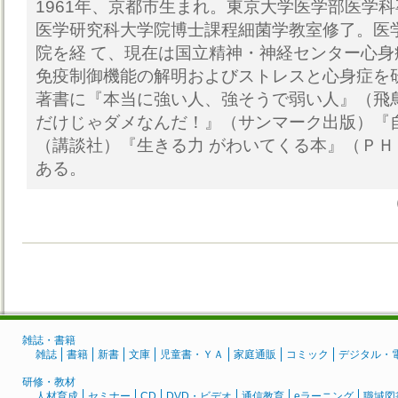
1961年、京都市生まれ。東京大学医学部医学
医学研究科大学院博士課程細菌学教室修了。医
院を経 て、現在は国立精神・神経センター心
免疫制御機能の解明およびストレスと心身症を
著書に『本当に強い人、強そうで弱い人』（飛
だけじゃダメなんだ！』（サンマーク出版）『
（講談社）『生きる力 がわいてくる本』（Ｐ
ある。
雑誌・書籍
雑誌
書籍
新書
文庫
児童書・ＹＡ
家庭通販
コミック
デジタル・
研修・教材
人材育成
セミナー
CD
DVD・ビデオ
通信教育
eラーニング
職域図