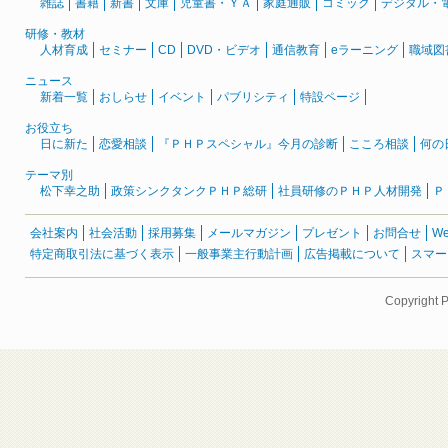
雑誌
書籍
新書
文庫
児童書・ＹＡ
家庭通販
コミック
デジタル・
研修・教材
人材育成
セミナー
CD
DVD・ビデオ
通信教育
eラーニング
職域図
ニュース
新着一覧
おしらせ
イベント
パブリシティ
特設ページ
お役立ち
日に新た
恋愛相談
『ＰＨＰスペシャル』今月の診断
こころ相談
何の
テーマ別
松下幸之助
政策シンクタンクＰＨＰ総研
社員研修のＰＨＰ人材開発
Ｐ
会社案内
社会活動
採用募集
メールマガジン
プレゼント
お問合せ
W
特定商取引法に基づく表示
一般事業主行動計画
広告掲載について
スマー
Copyright 