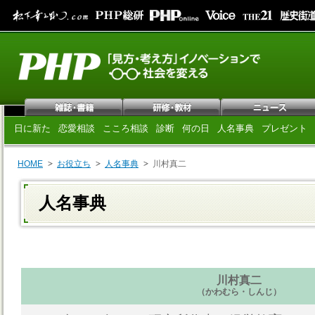
日に新た
恋愛相談
こころ相談
診断
何の日
人名事典
プレゼント
HOME
お役立ち
人名事典
川村真二
人名事典
川村真二
（かわむら・しんじ）