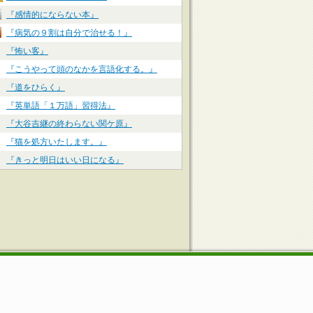
『感情的にならない本』
『病気の９割は自分で治せる！』
『怖い客』
『こうやって頭のなかを言語化する。』
『道をひらく』
『英単語「１万語」習得法』
『大谷吉継の終わらない関ケ原』
『猫を処方いたします。』
『きっと明日はいい日になる』