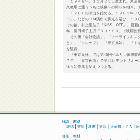
１９４８年、１１月２５日生まれ。東京都
久教場に通ううちに映像への興味を抱き、
ＴＶＣＦの演出を始める。１９８１年フリ
ール』などのＣＭ演出で脚光を浴び、１９
その後、村上里佳子『KISS OFF』、
年、富田靖子主演『ＢＵ＊ＳＵ』で映画監
その後『会社物語』、『ノーライフキング
と』、『クレープ』、『東京兄妹』、『ト
を監督。
『東京兄妹』では第45回ベルリン国際映
７年、『東京夜曲』で第21回モントリオー
徐々に作風を変えつつある。
雑誌・書籍
雑誌
書籍
新書
文庫
児童書・ＹＡ
家
研修・教材