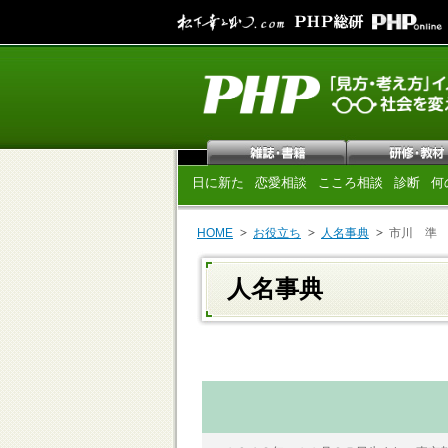
日に新た
恋愛相談
こころ相談
診断
何
HOME
お役立ち
人名事典
市川 準
人名事典