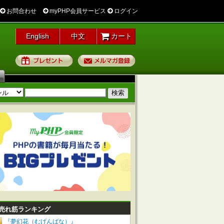
お問合わせ
myPHP会員サービス
ログイン
English
中文
カート
プレゼント
メルマガ登録
売れ筋ランキング
『夢幻花（むげんばな）』