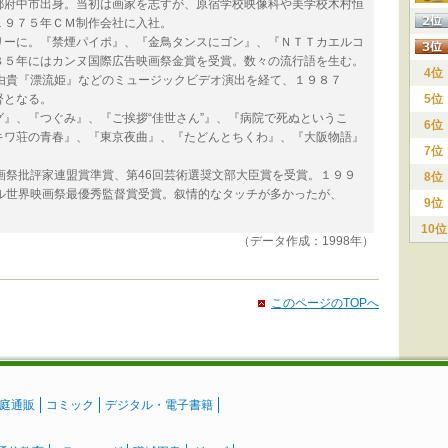
府中市出身。当初は画家を志すが、原宿学校映像科や美学校木村恒
１９７５年ＣＭ制作会社に入社。
ーに。『禁煙パイポ』、『金鳥タンスにゴン』、『ＮＴＴカエルコ
８５年にはカンヌ国際広告映画祭金賞を受賞。数々の流行語を生む。
4位
斎藤由貴『漂流姫』などのミュージックビデオ演出を経て、１９８７
督となる。
5位
』、『つぐみ』、『ご挨拶“佳世さん”』、『病院で死ぬというこ
6位
キワ荘の青春』、『東京夜曲』、『たどんとちくわ』、『大阪物語』
7位
画祭批評家連盟賞準賞、第46回芸術選奨文部大臣賞を受賞。１９９
8位
ル世界映画祭最優秀監督賞受賞。叙情的なタッチが多かったが、
9位
10位
（データ作成：1998年）
このページのTOPへ
庭通販
コミック
デジタル・電子書籍