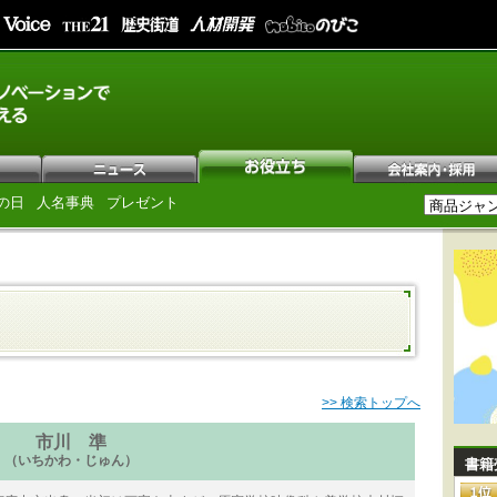
の日
人名事典
プレゼント
>> 検索トップへ
市川 準
（いちかわ・じゅん）
書籍