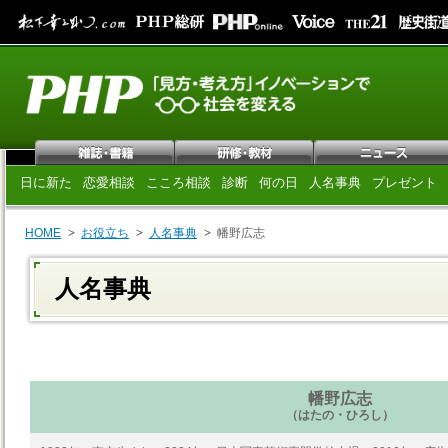
日に新た
恋愛相談
こころ相談
診断
何の日
人名事典
プレゼント
HOME
お役立ち
人名事典
幡野広志
人名事典
幡野広志
（はたの・ひろし）