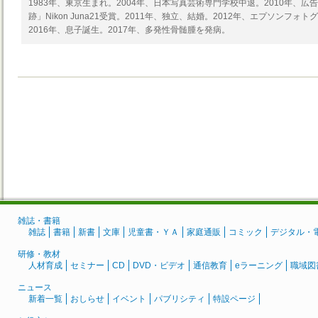
1983年、東京生まれ。2004年、日本写真芸術専門学校中退。2010年、
跡」Nikon Juna21受賞。2011年、独立、結婚。2012年、エプソンフ
2016年、息子誕生。2017年、多発性骨髄腫を発病。
雑誌・書籍
雑誌
書籍
新書
文庫
児童書・ＹＡ
家庭通販
コミック
デジタル・
研修・教材
人材育成
セミナー
CD
DVD・ビデオ
通信教育
eラーニング
職域図
ニュース
新着一覧
おしらせ
イベント
パブリシティ
特設ページ