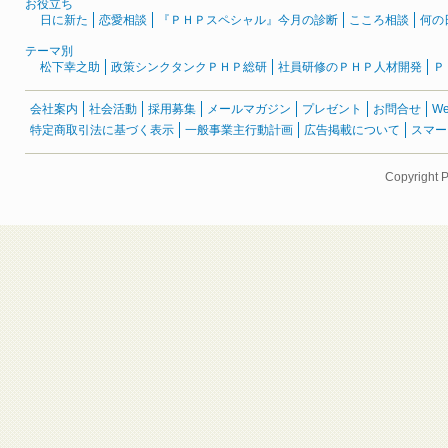
お役立ち
日に新た
恋愛相談
『ＰＨＰスペシャル』今月の診断
こころ相談
何の
テーマ別
松下幸之助
政策シンクタンクＰＨＰ総研
社員研修のＰＨＰ人材開発
Ｐ
会社案内
社会活動
採用募集
メールマガジン
プレゼント
お問合せ
W
特定商取引法に基づく表示
一般事業主行動計画
広告掲載について
スマー
Copyright 