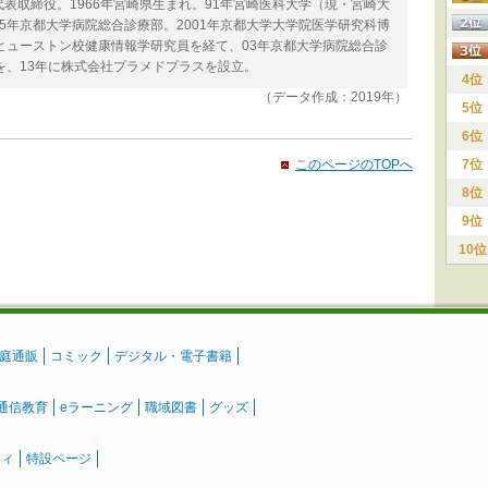
表取締役。1966年宮崎県生まれ。91年宮崎医科大学（現・宮崎大
5年京都大学病院総合診療部。2001年京都大学大学院医学研究科博
ヒューストン校健康情報学研究員を経て、03年京都大学病院総合診
を、13年に株式会社プラメドプラスを設立。
4位
（データ作成：2019年）
5位
6位
このページのTOPへ
7位
8位
9位
10位
庭通販
コミック
デジタル・電子書籍
通信教育
eラーニング
職域図書
グッズ
ティ
特設ページ