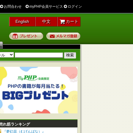
お問合わせ
myPHP会員サービス
ログイン
English
中文
カート
プレゼント
メルマガ登録
売れ筋ランキング
『夢幻花（むげんばな）』