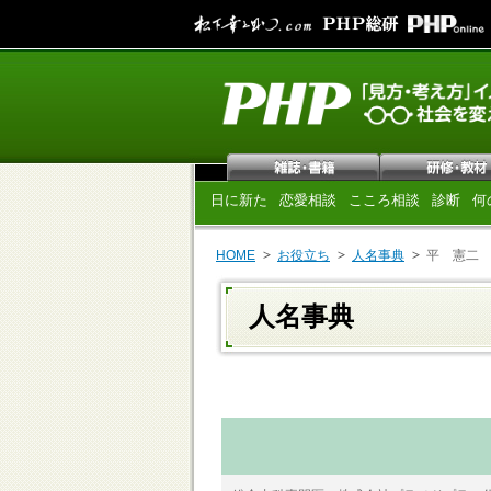
日に新た
恋愛相談
こころ相談
診断
何
HOME
お役立ち
人名事典
平 憲二
人名事典