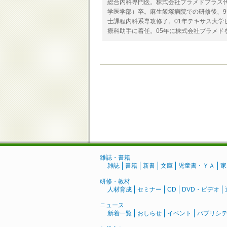
総合内科専門医。株式会社プラメドプラス代
学医学部）卒。麻生飯塚病院での研修後、9
士課程内科系専攻修了。01年テキサス大学
療科助手に着任。05年に株式会社プラメド
雑誌・書籍
雑誌
書籍
新書
文庫
児童書・ＹＡ
家
研修・教材
人材育成
セミナー
CD
DVD・ビデオ
ニュース
新着一覧
おしらせ
イベント
パブリシ