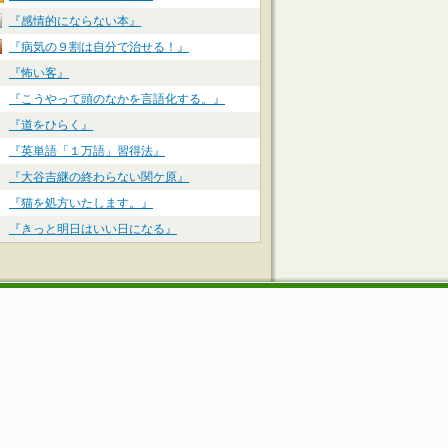
『感情的にならない本』
『病気の９割は自分で治せる！』
『怖い客』
『こうやって頭のなかを言語化する。』
『道をひらく』
『英単語「１万語」習得法』
『大谷吉継の終わらない関ケ原』
『猫を処方いたします。』
『きっと明日はいい日になる』