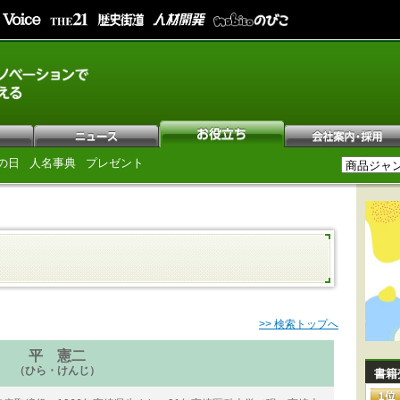
の日
人名事典
プレゼント
>> 検索トップへ
平 憲二
（ひら・けんじ）
書籍