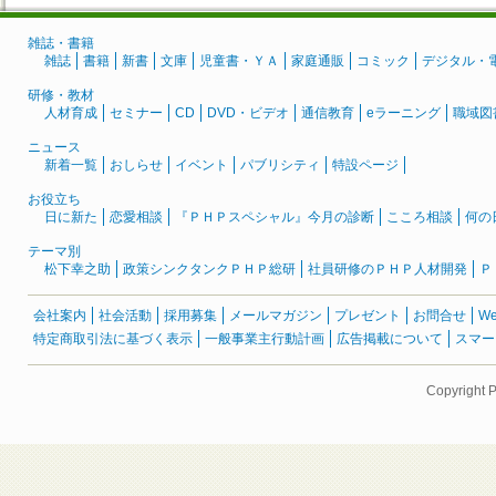
雑誌・書籍
雑誌
書籍
新書
文庫
児童書・ＹＡ
家庭通販
コミック
デジタル・
研修・教材
人材育成
セミナー
CD
DVD・ビデオ
通信教育
eラーニング
職域図
ニュース
新着一覧
おしらせ
イベント
パブリシティ
特設ページ
お役立ち
日に新た
恋愛相談
『ＰＨＰスペシャル』今月の診断
こころ相談
何の
テーマ別
松下幸之助
政策シンクタンクＰＨＰ総研
社員研修のＰＨＰ人材開発
Ｐ
会社案内
社会活動
採用募集
メールマガジン
プレゼント
お問合せ
W
特定商取引法に基づく表示
一般事業主行動計画
広告掲載について
スマー
Copyright 