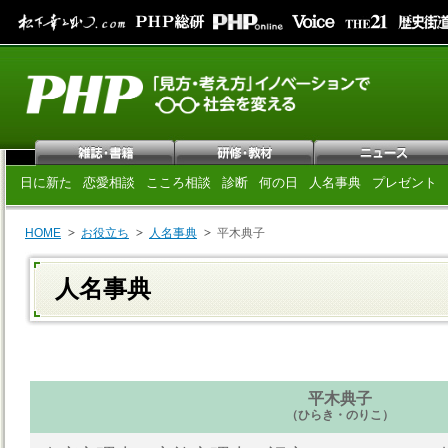
日に新た
恋愛相談
こころ相談
診断
何の日
人名事典
プレゼント
HOME
お役立ち
人名事典
平木典子
人名事典
平木典子
（ひらき・のりこ）