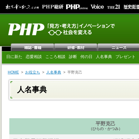
日に新た
恋愛相談
こころ相談
診断
何の日
人名事典
プレゼント
HOME
お役立ち
人名事典
平野克己
人名事典
平野克己
（ひらの・かつみ）