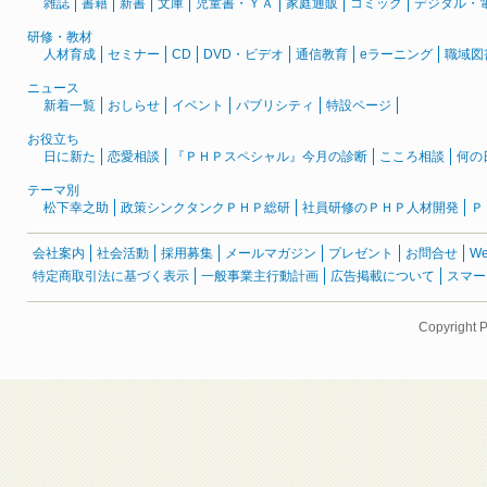
雑誌
書籍
新書
文庫
児童書・ＹＡ
家庭通販
コミック
デジタル・
研修・教材
人材育成
セミナー
CD
DVD・ビデオ
通信教育
eラーニング
職域図
ニュース
新着一覧
おしらせ
イベント
パブリシティ
特設ページ
お役立ち
日に新た
恋愛相談
『ＰＨＰスペシャル』今月の診断
こころ相談
何の
テーマ別
松下幸之助
政策シンクタンクＰＨＰ総研
社員研修のＰＨＰ人材開発
Ｐ
会社案内
社会活動
採用募集
メールマガジン
プレゼント
お問合せ
W
特定商取引法に基づく表示
一般事業主行動計画
広告掲載について
スマー
Copyright 