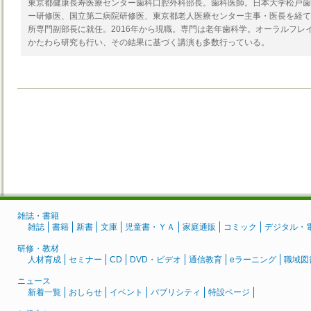
東京都健康長寿医療センター歯科口腔外科部長。歯科医師。日本大学松戸歯
ー研修医、国立第二病院研修医、東京都老人医療センター主事・医長を経て
所専門副部長に就任。2016年から現職。専門は老年歯科学。オーラルフレ
かたわら研究も行い、その結果に基づく講演も多数行っている。
雑誌・書籍
雑誌
書籍
新書
文庫
児童書・ＹＡ
家庭通販
コミック
デジタル・
研修・教材
人材育成
セミナー
CD
DVD・ビデオ
通信教育
eラーニング
職域図
ニュース
新着一覧
おしらせ
イベント
パブリシティ
特設ページ