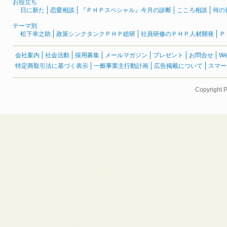
お役立ち
日に新た
恋愛相談
『ＰＨＰスペシャル』今月の診断
こころ相談
何の
テーマ別
松下幸之助
政策シンクタンクＰＨＰ総研
社員研修のＰＨＰ人材開発
Ｐ
会社案内
社会活動
採用募集
メールマガジン
プレゼント
お問合せ
W
特定商取引法に基づく表示
一般事業主行動計画
広告掲載について
スマー
Copyright 