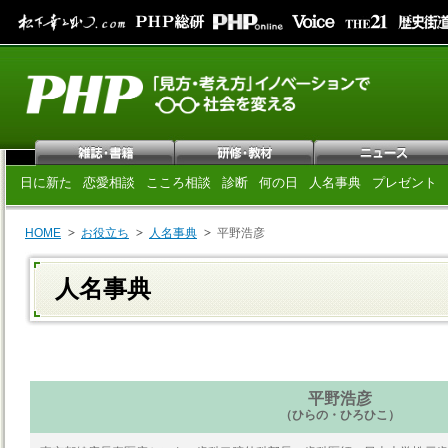
日に新た
恋愛相談
こころ相談
診断
何の日
人名事典
プレゼント
HOME
お役立ち
人名事典
平野浩彦
人名事典
平野浩彦
（ひらの・ひろひこ）