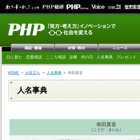
日に新た
恋愛相談
こころ相談
診断
何の日
人名事典
プレゼント
HOME
お役立ち
人名事典
幸田真音
人名事典
幸田真音
（こうだ・まいん）