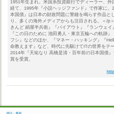
1951年生まれ。米国系投資銀行でディーラー、
経て、1995年『小説ヘッジファンド』で作家に。2
本国債』は日本の財政問題に警鐘を鳴らす作品と
り、多くの海外メディアからも注目される。＜/p
きんど 絹屋半兵衛』『バイアウト』『ランウェイ
『この日のために 池田勇人・東京五輪への軌跡』
フシ』などのほか、『マネー・ハッキング』『Hello
命教えます』など、時代に先駆けてITの世界をテ
2014年『天祐なり 高橋是清・百年前の日本国債』
賞を受賞。
htt
雑誌・書籍