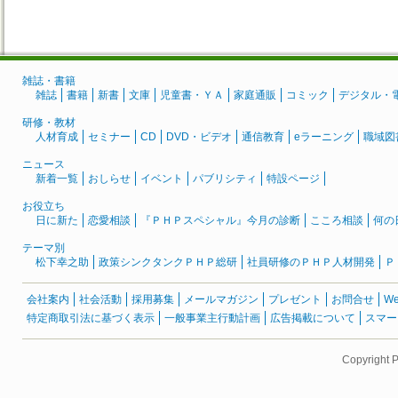
雑誌・書籍
雑誌
書籍
新書
文庫
児童書・ＹＡ
家庭通販
コミック
デジタル・
研修・教材
人材育成
セミナー
CD
DVD・ビデオ
通信教育
eラーニング
職域図
ニュース
新着一覧
おしらせ
イベント
パブリシティ
特設ページ
お役立ち
日に新た
恋愛相談
『ＰＨＰスペシャル』今月の診断
こころ相談
何の
テーマ別
松下幸之助
政策シンクタンクＰＨＰ総研
社員研修のＰＨＰ人材開発
Ｐ
会社案内
社会活動
採用募集
メールマガジン
プレゼント
お問合せ
W
特定商取引法に基づく表示
一般事業主行動計画
広告掲載について
スマー
Copyright 