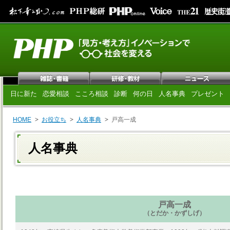
日に新た
恋愛相談
こころ相談
診断
何の日
人名事典
プレゼント
HOME
お役立ち
人名事典
戸高一成
人名事典
戸高一成
（とだか・かずしげ）