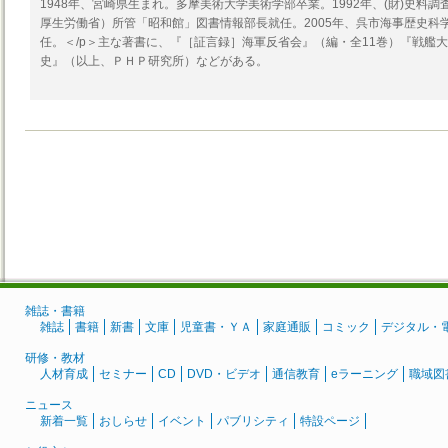
1948年、宮崎県生まれ。多摩美術大学美術学部卒業。1992年、(財)史料調
厚生労働省）所管「昭和館」図書情報部長就任。2005年、呉市海事歴史科
任。＜/p＞主な著書に、『［証言録］海軍反省会』（編・全11巻）『戦艦
史』（以上、ＰＨＰ研究所）などがある。
雑誌・書籍
雑誌
書籍
新書
文庫
児童書・ＹＡ
家庭通販
コミック
デジタル・
研修・教材
人材育成
セミナー
CD
DVD・ビデオ
通信教育
eラーニング
職域図
ニュース
新着一覧
おしらせ
イベント
パブリシティ
特設ページ