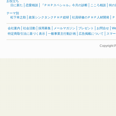
お役立ち
日に新た
恋愛相談
『ＰＨＰスペシャル』今月の診断
こころ相談
何の
テーマ別
松下幸之助
政策シンクタンクＰＨＰ総研
社員研修のＰＨＰ人材開発
Ｐ
会社案内
社会活動
採用募集
メールマガジン
プレゼント
お問合せ
W
特定商取引法に基づく表示
一般事業主行動計画
広告掲載について
スマー
Copyright 