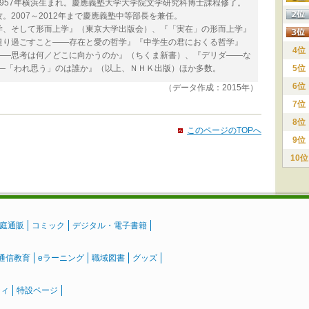
957年横浜生まれ。慶應義塾大学大学院文学研究科博士課程修了。
2007～2012年まで慶應義塾中等部長を兼任。
学、そして形而上学』（東京大学出版会）、『「実在」の形而上学』
遣り過ごすこと――存在と愛の哲学』『中学生の君におくる哲学』
4位
――思考は何／どこに向かうのか』（ちくま新書）、『デリダ――な
――「われ思う」のは誰か』（以上、ＮＨＫ出版）ほか多数。
5位
6位
（データ作成：2015年）
7位
8位
このページのTOPへ
9位
10位
庭通販
コミック
デジタル・電子書籍
通信教育
eラーニング
職域図書
グッズ
ティ
特設ページ