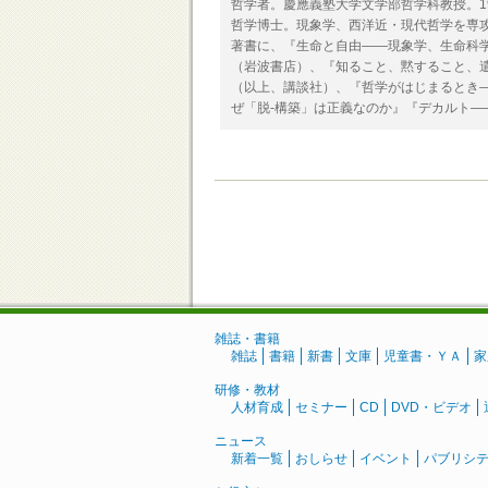
哲学者。慶應義塾大学文学部哲学科教授。1
哲学博士。現象学、西洋近・現代哲学を専攻。
著書に、『生命と自由――現象学、生命科
（岩波書店）、『知ること、黙すること、
（以上、講談社）、『哲学がはじまるとき
ぜ「脱‐構築」は正義なのか』『デカルト
雑誌・書籍
雑誌
書籍
新書
文庫
児童書・ＹＡ
家
研修・教材
人材育成
セミナー
CD
DVD・ビデオ
ニュース
新着一覧
おしらせ
イベント
パブリシ