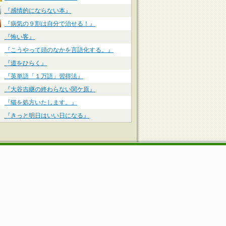
『感情的にならない本』
『病気の９割は自分で治せる！』
『怖い客』
『こうやって頭のなかを言語化する。』
『道をひらく』
『英単語「１万語」習得法』
『大谷吉継の終わらない関ケ原』
『猫を処方いたします。』
『きっと明日はいい日になる』