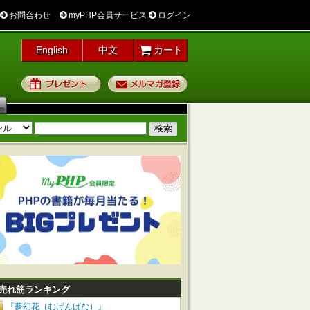
お問合わせ
myPHP会員サービス
ログイン
English
中文
カート
プレゼント
メルマガ登録
売れ筋ランキング
『夢幻花（むげんばな）』