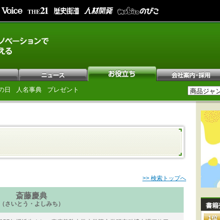
の日
人名事典
プレゼント
>> 検索トップへ
斎藤慶典
（さいとう・よしみち）
書籍