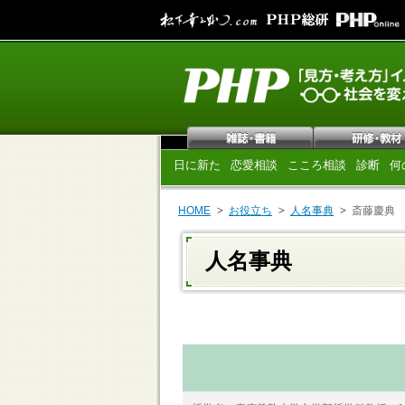
日に新た
恋愛相談
こころ相談
診断
何
HOME
お役立ち
人名事典
斎藤慶典
人名事典