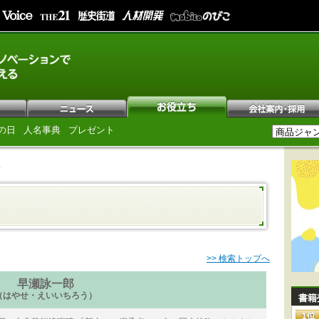
の日
人名事典
プレゼント
郎
>> 検索トップへ
早瀬詠一郎
（はやせ・えいいちろう）
書籍