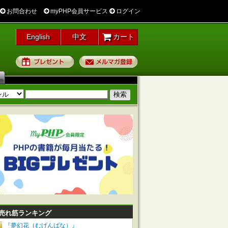
お問合わせ
myPHP会員サービス
ログイン
English
中文
カート
プレゼント
メルマガ登録
売れ筋ランキング
『夢幻花（むげんばな）』