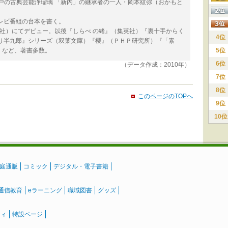
江戸の古典芸能浄瑠璃 「新内」の継承者の一人・岡本紋弥（おかもと
レビ番組の台本を書く。
新潮社）にてデビュー。以後『しらべ の緒』（集英社）『裏十手からく
4位
帰り半九郎』シリーズ（双葉文庫）『櫻』（ＰＨＰ研究所）『「素
）など、著書多数。
5位
6位
（データ作成：2010年）
7位
8位
このページのTOPへ
9位
10位
庭通販
コミック
デジタル・電子書籍
通信教育
eラーニング
職域図書
グッズ
ティ
特設ページ