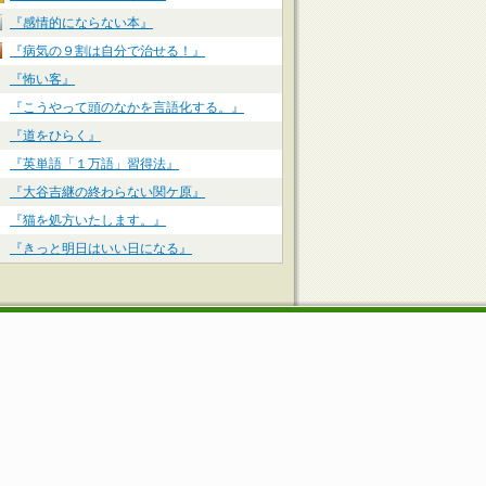
『感情的にならない本』
『病気の９割は自分で治せる！』
『怖い客』
『こうやって頭のなかを言語化する。』
『道をひらく』
『英単語「１万語」習得法』
『大谷吉継の終わらない関ケ原』
『猫を処方いたします。』
『きっと明日はいい日になる』