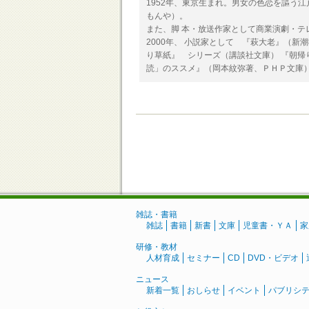
1952年、東京生まれ。男女の色恋を謳う
もんや）。
また、脚 本・放送作家として商業演劇・テ
2000年、 小説家として 『萩大老』（
り草紙』 シリーズ（講談社文庫） 『朝
読」のススメ』（岡本紋弥著、ＰＨＰ文庫
雑誌・書籍
雑誌
書籍
新書
文庫
児童書・ＹＡ
家
研修・教材
人材育成
セミナー
CD
DVD・ビデオ
ニュース
新着一覧
おしらせ
イベント
パブリシ