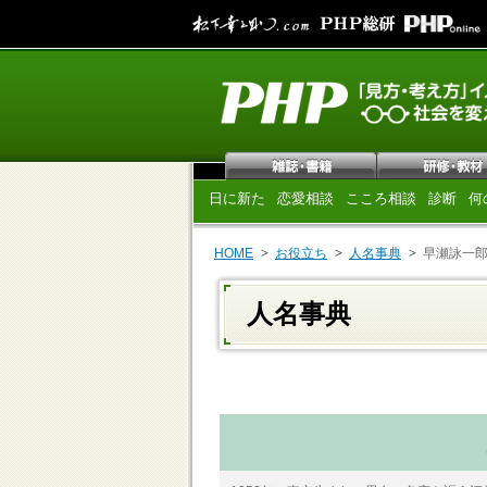
日に新た
恋愛相談
こころ相談
診断
何
HOME
お役立ち
人名事典
早瀬詠一
人名事典