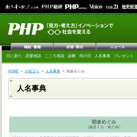
日に新た
恋愛相談
こころ相談
診断
何の日
人名事典
プレゼント
HOME
お役立ち
人名事典
朝倉めぐみ
人名事典
朝倉めぐみ
（あさくら・めぐみ）