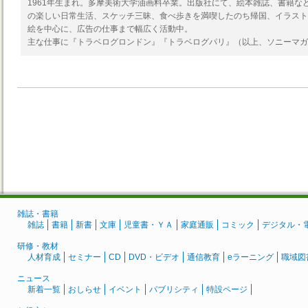
1961年生まれ。多摩美術大学油画料卒業。出版社にて、絵本雑誌、書籍な
の楽しい日常生活、スケッチ三昧、食べ歩きを満喫したのち帰国、イラスト
絵を中心に、広告の仕事まで幅広く活動中。
主な仕事に『トラベログロンドン』『トラベログパリ』（以上、ソニーマガ
雑誌・書籍
雑誌
書籍
新書
文庫
児童書・ＹＡ
家庭通販
コミック
デジタル・
研修・教材
人材育成
セミナー
CD
DVD・ビデオ
通信教育
eラーニング
職域図
ニュース
新着一覧
おしらせ
イベント
パブリシティ
特設ページ