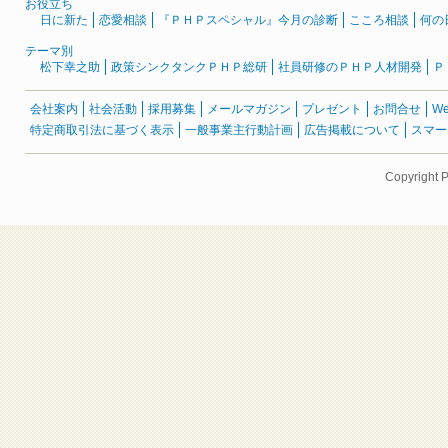
お役立ち
日に新た
恋愛相談
『ＰＨＰスペシャル』今月の診断
こころ相談
何の
テーマ別
松下幸之助
政策シンクタンクＰＨＰ総研
社員研修のＰＨＰ人材開発
Ｐ
会社案内
社会活動
採用募集
メールマガジン
プレゼント
お問合せ
W
特定商取引法に基づく表示
一般事業主行動計画
広告掲載について
スマー
Copyright 