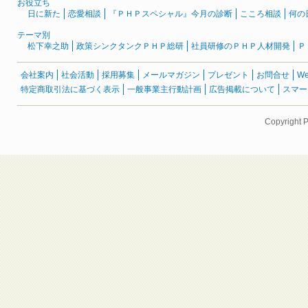
お役立ち
日に新た
恋愛相談
『ＰＨＰスペシャル』今月の診断
こころ相談
何の
テーマ別
松下幸之助
政策シンクタンクＰＨＰ総研
社員研修のＰＨＰ人材開発
Ｐ
会社案内
社会活動
採用募集
メールマガジン
プレゼント
お問合せ
W
特定商取引法に基づく表示
一般事業主行動計画
広告掲載について
スマー
Copyright 