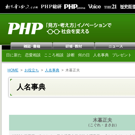
日に新た
恋愛相談
こころ相談
診断
何の日
人名事典
プレゼント
HOME
お役立ち
人名事典
木暮正夫
人名事典
木暮正夫
（こぐれ・まさお）