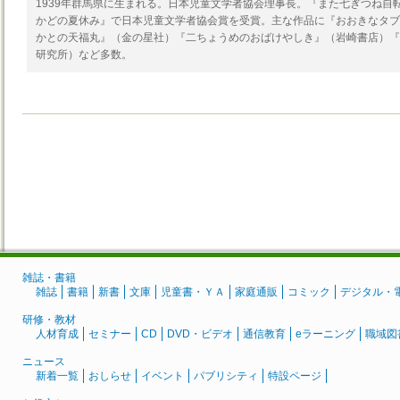
1939年群馬県に生まれる。日本児童文学者協会理事長。『また七ぎつね自
かどの夏休み』で日本児童文学者協会賞を受賞。主な作品に『おおきなタブ
かとの天福丸』（金の星社）『二ちょうめのおばけやしき』（岩崎書店）『
研究所）など多数。
雑誌・書籍
雑誌
書籍
新書
文庫
児童書・ＹＡ
家庭通販
コミック
デジタル・
研修・教材
人材育成
セミナー
CD
DVD・ビデオ
通信教育
eラーニング
職域図
ニュース
新着一覧
おしらせ
イベント
パブリシティ
特設ページ