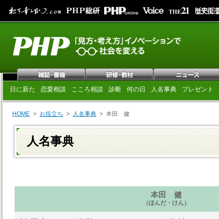
日に新た
恋愛相談
こころ相談
診断
何の日
人名事典
プレゼント
HOME
お役立ち
人名事典
本田 健
人名事典
本田 健
（ほんだ・けん）