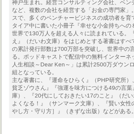
神戸生まれ。経営コンサルティング会社、ベン
など、複数の会社を経営する「お金の専門家」
スで、多くのベンチャービジネスの成功者を育
タイア中に書いた小冊子『幸せな小金持ちへの
世界で130万人を超える人々に読まれている。
え』（だいわ文庫）をはじめとする著書はすべ
の累計発行部数は700万部を突破し、世界中の
る。ポッドキャストで配信中の無料インターネ
人生相談～Dear Ken～」は累計2500万ダウ
組となっている。
主な著書に、『運命をひらく』（PHP研究所）
貧乏ゾウさん』『強運を味方につける49の言葉
庫）、『20代にしておきたい17のこと』（だ
よくなる！』（サンマーク文庫）、『賢い女性
やし方・守り方］』（きずな出版）などがある