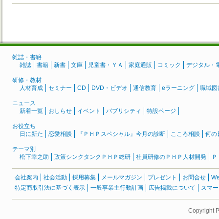
雑誌・書籍
雑誌
書籍
新書
文庫
児童書・ＹＡ
家庭通販
コミック
デジタル・
研修・教材
人材育成
セミナー
CD
DVD・ビデオ
通信教育
eラーニング
職域図
ニュース
新着一覧
おしらせ
イベント
パブリシティ
特設ページ
お役立ち
日に新た
恋愛相談
『ＰＨＰスペシャル』今月の診断
こころ相談
何の
テーマ別
松下幸之助
政策シンクタンクＰＨＰ総研
社員研修のＰＨＰ人材開発
Ｐ
会社案内
社会活動
採用募集
メールマガジン
プレゼント
お問合せ
W
特定商取引法に基づく表示
一般事業主行動計画
広告掲載について
スマー
Copyright 