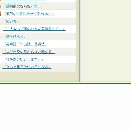
『感情的にならない本』
『病気の９割は自分で治せる！』
『怖い客』
『こうやって頭のなかを言語化する。』
『道をひらく』
『英単語「１万語」習得法』
『大谷吉継の終わらない関ケ原』
『猫を処方いたします。』
『きっと明日はいい日になる』