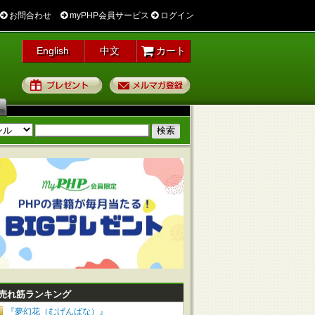
お問合わせ
myPHP会員サービス
ログイン
English
中文
カート
プレゼント
メルマガ登録
売れ筋ランキング
『夢幻花（むげんばな）』