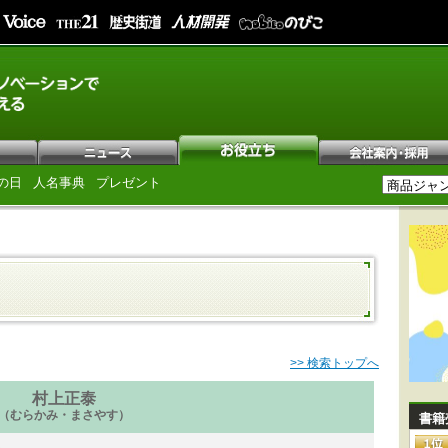
の日
人名事典
プレゼント
>> 検索トップへ
村上正泰
（むらかみ・まさやす）
書籍