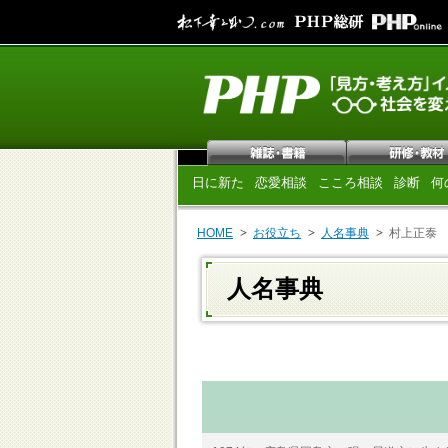
日に新た
恋愛相談
こころ相談
診断
何
HOME
お役立ち
人名事典
村上正泰
人名事典