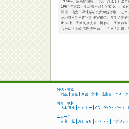
1974年、広島県因島市（現・尾道市）生ま
1997 年東京大学経済学部を卒業後、大蔵
関係・環太平洋地域研究大学院留学。 在ニ
房地域再生推進室参 事官補佐、厚生労働省保
出 向中に医療制度改革に携わり、医療費適
共著に『高齢 者医療難民』（ＰＨＰ新書）
雑誌・書籍
雑誌
書籍
新書
文庫
児童書・ＹＡ
家
研修・教材
人材育成
セミナー
CD
DVD・ビデオ
ニュース
新着一覧
おしらせ
イベント
パブリシ