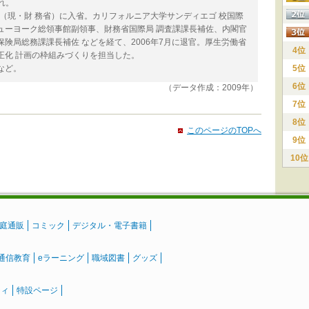
れ。
省（現・財 務省）に入省。カリフォルニア大学サンディエゴ 校国際
ューヨーク総領事館副領事、財務省国際局 調査課課長補佐、内閣官
険局総務課課長補佐 などを経て、2006年7月に退官。厚生労働省
4位
正化 計画の枠組みづくりを担当した。
など。
5位
6位
（データ作成：2009年）
7位
8位
このページのTOPへ
9位
10位
庭通販
コミック
デジタル・電子書籍
通信教育
eラーニング
職域図書
グッズ
ティ
特設ページ