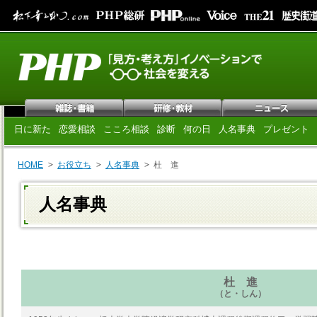
日に新た
恋愛相談
こころ相談
診断
何の日
人名事典
プレゼント
HOME
お役立ち
人名事典
杜 進
人名事典
杜 進
（と・しん）