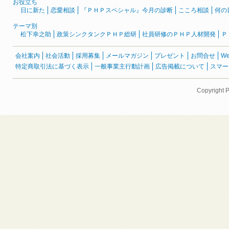
お役立ち
日に新た
恋愛相談
『ＰＨＰスペシャル』今月の診断
こころ相談
何の
テーマ別
松下幸之助
政策シンクタンクＰＨＰ総研
社員研修のＰＨＰ人材開発
Ｐ
会社案内
社会活動
採用募集
メールマガジン
プレゼント
お問合せ
W
特定商取引法に基づく表示
一般事業主行動計画
広告掲載について
スマー
Copyright 