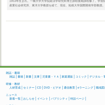
1953年生まれ。一橋大学大学院経済学研究科博士課程後期課程修了。学習
産業社会研究所、東洋大学教授を経て、現在、拓殖大学国際開発学部教授。
雑誌・書籍
雑誌
書籍
新書
文庫
児童書・ＹＡ
家庭通販
コミック
デジタル・
研修・教材
人材育成
セミナー
CD
DVD・ビデオ
通信教育
eラーニング
職域図
ニュース
新着一覧
おしらせ
イベント
パブリシティ
特設ページ