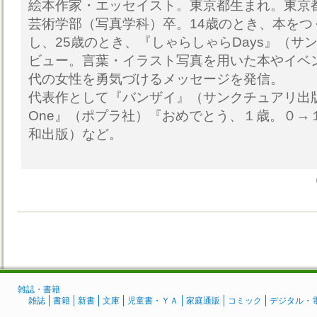
絵本作家・エッセイスト。東京都生まれ。東京
芸術学部（写真学科）卒。14歳のとき、本をつ
し、25歳のとき、『しゃらしゃらDays』（サ
ビュー。言葉・イラスト写真を用いた本やイベン
代の女性を勇気づけるメッセージを発信。
代表作として『バンザイ』（サンクチュアリ出版）
One』（ポプラ社）『おめでとう、１歳。０→
和出版）など。
雑誌・書籍
雑誌
書籍
新書
文庫
児童書・ＹＡ
家庭通販
コミック
デジタル・