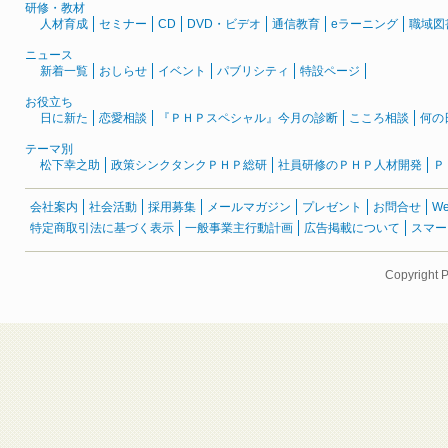
研修・教材
人材育成
セミナー
CD
DVD・ビデオ
通信教育
eラーニング
職域図
ニュース
新着一覧
おしらせ
イベント
パブリシティ
特設ページ
お役立ち
日に新た
恋愛相談
『ＰＨＰスペシャル』今月の診断
こころ相談
何の
テーマ別
松下幸之助
政策シンクタンクＰＨＰ総研
社員研修のＰＨＰ人材開発
Ｐ
会社案内
社会活動
採用募集
メールマガジン
プレゼント
お問合せ
W
特定商取引法に基づく表示
一般事業主行動計画
広告掲載について
スマー
Copyright 