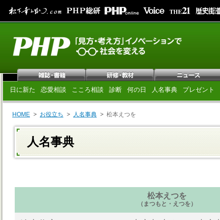
日に新た
恋愛相談
こころ相談
診断
何の日
人名事典
プレゼント
HOME
お役立ち
人名事典
松本えつを
人名事典
松本えつを
（まつもと・えつを）