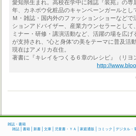
愛知県生まれ。高校在学中に雑誌『装苑』の専属
年、カネボウ化粧品のキャンペーンガールとし
Ｍ・雑誌・国内外のファッションショーなどで
ションアドバイザー、産業力ウンセラーとして
ミナー・研修・講演活動など、活躍の場を広げ
が支持され、“心と身体”の美をテーマに普及活
現在はアメリカ在住。
著書に『キレイをつくる６章のレシピ』（リヨ
http://www.blo
雑誌・書籍
雑誌
書籍
新書
文庫
児童書・ＹＡ
家庭通販
コミック
デジタル・