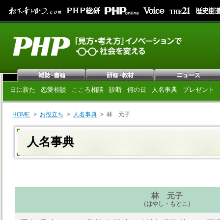
日に新た
恋愛相談
こころ相談
診断
何の日
人名事典
プレゼント
HOME
お役立ち
人名事典
林 元子
人名事典
林 元子
（はやし・もとこ）