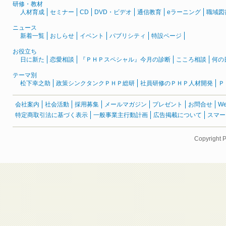
研修・教材
人材育成
セミナー
CD
DVD・ビデオ
通信教育
eラーニング
職域図
ニュース
新着一覧
おしらせ
イベント
パブリシティ
特設ページ
お役立ち
日に新た
恋愛相談
『ＰＨＰスペシャル』今月の診断
こころ相談
何の
テーマ別
松下幸之助
政策シンクタンクＰＨＰ総研
社員研修のＰＨＰ人材開発
Ｐ
会社案内
社会活動
採用募集
メールマガジン
プレゼント
お問合せ
W
特定商取引法に基づく表示
一般事業主行動計画
広告掲載について
スマー
Copyright 