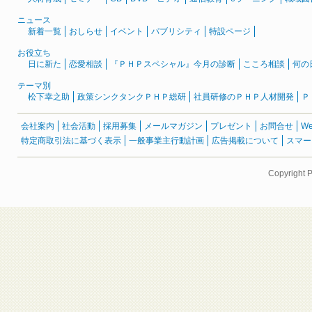
ニュース
新着一覧
おしらせ
イベント
パブリシティ
特設ページ
お役立ち
日に新た
恋愛相談
『ＰＨＰスペシャル』今月の診断
こころ相談
何の
テーマ別
松下幸之助
政策シンクタンクＰＨＰ総研
社員研修のＰＨＰ人材開発
Ｐ
会社案内
社会活動
採用募集
メールマガジン
プレゼント
お問合せ
W
特定商取引法に基づく表示
一般事業主行動計画
広告掲載について
スマー
Copyright 