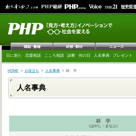
日に新た
恋愛相談
こころ相談
診断
何の日
人名事典
プレゼント
HOME
お役立ち
人名事典
林 学
人名事典
林 学
（はやし・まなぶ）