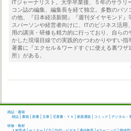
ITジャーナリスト。大学卒業後、５年のサラリ
コン誌の編集、編集長を経て独立。多数のパソコ
の他、『日本経済新開』『週刊ダイヤモンド』
スパーソンや経営者向けに、ITのビジネス活用
用の講演・研修も精力的に行っており、自らの
かした現場目線での実践的かつわかりやすい指
著書に『エクセル＆ワードすぐに使える裏ワザ1
所）がある。
雑誌・書籍
雑誌
書籍
新書
文庫
児童書・ＹＡ
家庭通販
コミック
デジタル・
研修・教材
人材育成
セミナー
CD
DVD・ビデオ
通信教育
eラーニング
職域図