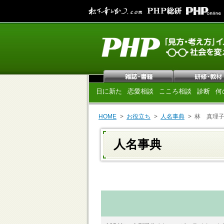
日に新た
恋愛相談
こころ相談
診断
何
HOME
お役立ち
人名事典
林 真理
人名事典