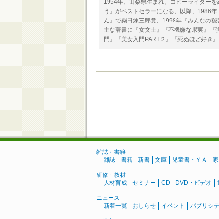
1954年、山梨県生まれ。コピーライターを
う』がベストセラーになる。以降、1986
ん』で柴田錬三郎賞、1998年『みんなの
主な著書に『女文士』『不機嫌な果実』『
門』『美女入門PART２』『死ぬほど好き
雑誌・書籍
雑誌
書籍
新書
文庫
児童書・ＹＡ
家
研修・教材
人材育成
セミナー
CD
DVD・ビデオ
ニュース
新着一覧
おしらせ
イベント
パブリシ