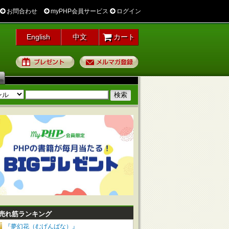
お問合わせ
myPHP会員サービス
ログイン
English
中文
カート
プレゼント
メルマガ登録
売れ筋ランキング
『夢幻花（むげんばな）』