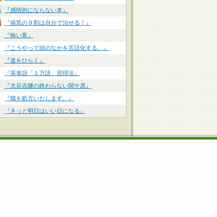
『感情的にならない本』
『病気の９割は自分で治せる！』
『怖い客』
『こうやって頭のなかを言語化する。』
『道をひらく』
『英単語「１万語」習得法』
『大谷吉継の終わらない関ケ原』
『猫を処方いたします。』
『きっと明日はいい日になる』