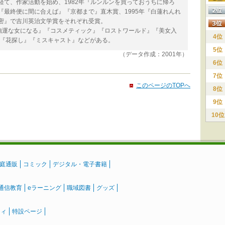
経て、作家活動を始め、1982年『ルンルンを買っておうちに帰ろ
年『最終便に間に合えば』『京都まで』直木賞、1995年『白蓮れんれ
秘密』で吉川英治文学賞をそれぞれ受賞。
強運な女になる』『コスメティック』『ロストワールド』『美女入
4位
』『花探し』『ミスキャスト』などがある。
5位
（データ作成：2001年）
6位
7位
このページのTOPへ
8位
9位
10位
庭通販
コミック
デジタル・電子書籍
通信教育
eラーニング
職域図書
グッズ
ティ
特設ページ