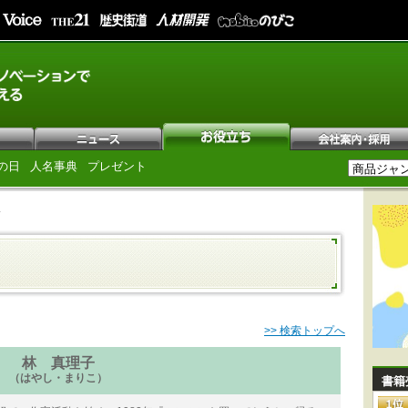
の日
人名事典
プレゼント
子
>> 検索トップへ
林 真理子
（はやし・まりこ）
書籍