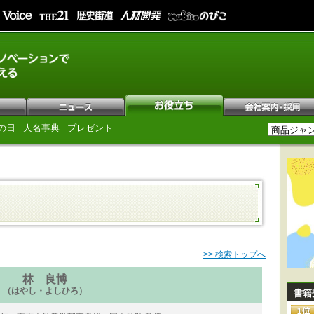
の日
人名事典
プレゼント
>> 検索トップへ
林 良博
（はやし・よしひろ）
書籍