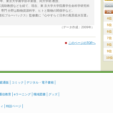
69年、東京大学農学部卒業後、同大学助 教授、
客員助教授などを経て、現在、東 京大学大学院農学生命科学研究科
専門 分野は動物資源科学、ヒトと動物の関係学など。
講談社ブルーバックス）監修書に『心やすらぐ日本の風景疏水百選』
4位
5位
（データ作成：2009年）
6位
7位
このページのTOPへ
8位
9位
10位
庭通販
コミック
デジタル・電子書籍
通信教育
eラーニング
職域図書
グッズ
ティ
特設ページ