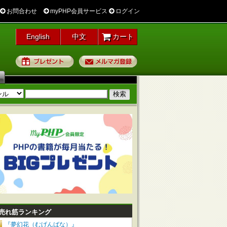
お問合わせ
myPHP会員サービス
ログイン
English
中文
カート
プレゼント
メルマガ登録
売れ筋ランキング
『夢幻花（むげんばな）』