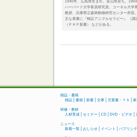
1946年、広島県生まれ、富山県育ち。19
ハーバード大学客員研究員、コーネル大学
教授、兵庫県立森林動物研究センター所長。
主な著書に『検証アニマルセラピー』 （
（ＰＨＰ新書） などがある。
雑誌・書籍
雑誌
書籍
新書
文庫
児童書・ＹＡ
家
研修・教材
人材育成
セミナー
CD
DVD・ビデオ
ニュース
新着一覧
おしらせ
イベント
パブリシ