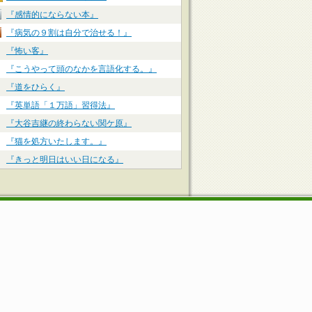
『感情的にならない本』
『病気の９割は自分で治せる！』
『怖い客』
『こうやって頭のなかを言語化する。』
『道をひらく』
『英単語「１万語」習得法』
『大谷吉継の終わらない関ケ原』
『猫を処方いたします。』
『きっと明日はいい日になる』