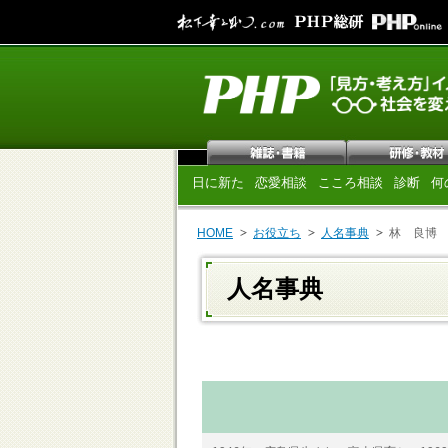
日に新た
恋愛相談
こころ相談
診断
何
HOME
お役立ち
人名事典
林 良博
人名事典