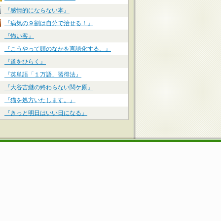
『感情的にならない本』
『病気の９割は自分で治せる！』
『怖い客』
『こうやって頭のなかを言語化する。』
『道をひらく』
『英単語「１万語」習得法』
『大谷吉継の終わらない関ケ原』
『猫を処方いたします。』
『きっと明日はいい日になる』