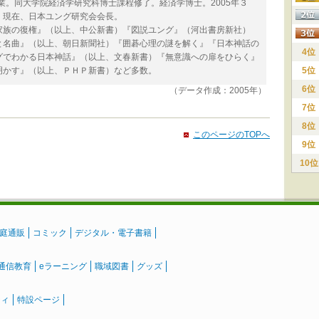
業。同大学院経済学研究科博士課程修了。経済学博士。2005年３
。現在、日本ユング研究会会長。
家族の復権』（以上、中公新書）『図説ユング』（河出書房新社）
と名曲』（以上、朝日新聞社）『囲碁心理の謎を解く』『日本神話の
4位
グでわかる日本神話』（以上、文春新書）『無意識への扉をひらく』
明かす』（以上、ＰＨＰ新書）など多数。
5位
6位
（データ作成：2005年）
7位
8位
このページのTOPへ
9位
10位
庭通販
コミック
デジタル・電子書籍
通信教育
eラーニング
職域図書
グッズ
ティ
特設ページ