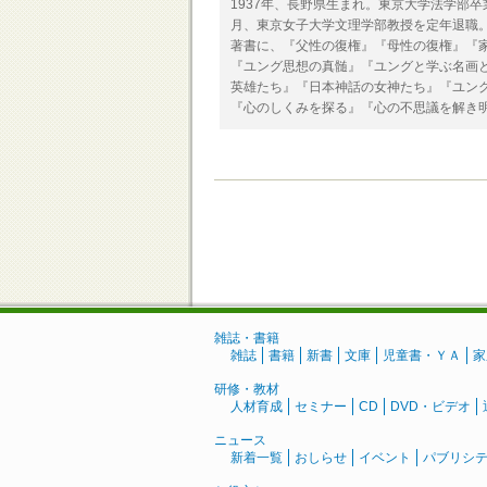
1937年、長野県生まれ。東京大学法学部卒
月、東京女子大学文理学部教授を定年退職
著書に、『父性の復権』『母性の復権』『
『ユング思想の真髄』『ユングと学ぶ名画
英雄たち』『日本神話の女神たち』『ユン
『心のしくみを探る』『心の不思議を解き
雑誌・書籍
雑誌
書籍
新書
文庫
児童書・ＹＡ
家
研修・教材
人材育成
セミナー
CD
DVD・ビデオ
ニュース
新着一覧
おしらせ
イベント
パブリシ