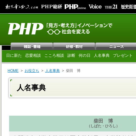
日に新た
恋愛相談
こころ相談
診断
何の日
人名事典
プレゼント
HOME
お役立ち
人名事典
柴田 博
人名事典
柴田 博
（しばた・ひろし）