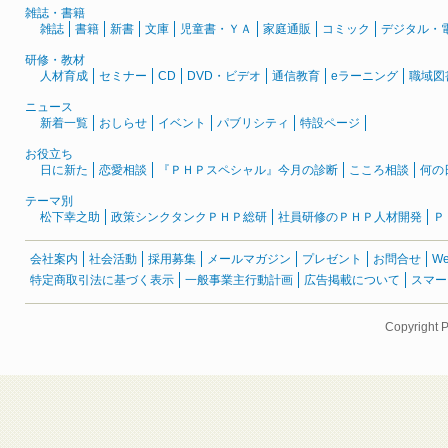
雑誌・書籍
雑誌
書籍
新書
文庫
児童書・ＹＡ
家庭通販
コミック
デジタル・
研修・教材
人材育成
セミナー
CD
DVD・ビデオ
通信教育
eラーニング
職域図
ニュース
新着一覧
おしらせ
イベント
パブリシティ
特設ページ
お役立ち
日に新た
恋愛相談
『ＰＨＰスペシャル』今月の診断
こころ相談
何の
テーマ別
松下幸之助
政策シンクタンクＰＨＰ総研
社員研修のＰＨＰ人材開発
Ｐ
会社案内
社会活動
採用募集
メールマガジン
プレゼント
お問合せ
W
特定商取引法に基づく表示
一般事業主行動計画
広告掲載について
スマー
Copyright 