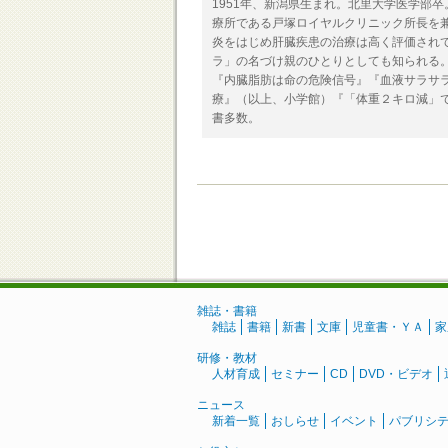
1951年、新潟県生まれ。北里大学医学部
療所である戸塚ロイヤルクリニック所長を
炎をはじめ肝臓疾患の治療は高く評価され
ラ」の名づけ親のひとりとしても知られる
『内臓脂肪は命の危険信号』『血液サラサ
療』（以上、小学館）『「体重２キロ減」
書多数。
雑誌・書籍
雑誌
書籍
新書
文庫
児童書・ＹＡ
家
研修・教材
人材育成
セミナー
CD
DVD・ビデオ
ニュース
新着一覧
おしらせ
イベント
パブリシ