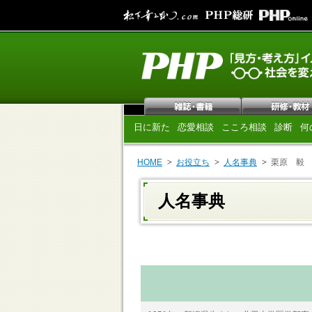
日に新た
恋愛相談
こころ相談
診断
何
HOME
お役立ち
人名事典
栗原 毅
人名事典