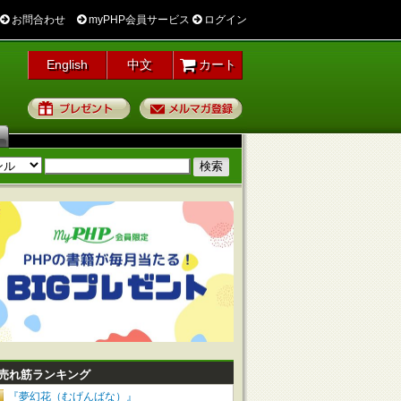
お問合わせ
myPHP会員サービス
ログイン
English
中文
カート
プレゼント
メルマガ登録
売れ筋ランキング
『夢幻花（むげんばな）』