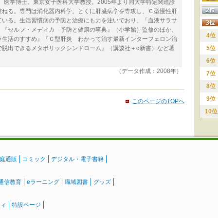
卒。医学博士。東京女子医科大学教授。2005年より同大学特定関連診
兼ねる。専門は消化器内科学。とくに肝臓病学を専攻し、Ｃ型慢性肝
ている。生活習慣病の予防と治療にも力を注いでおり、「血液サラサ
。『セルフ・メディカ 予防と健康の事典』（小学館）監修のほか、
4位
ラ生活のすすめ』『Ｃ型肝炎 わかって治す最新インターフェロン治
で脱出できるメタボリックシンドローム』（講談社＋α新書）など著
5位
6位
（データ作成：2008年）
7位
8位
9位
このページのTOPへ
10位
庭通販
コミック
デジタル・電子書籍
通信教育
eラーニング
職域図書
グッズ
ティ
特設ページ