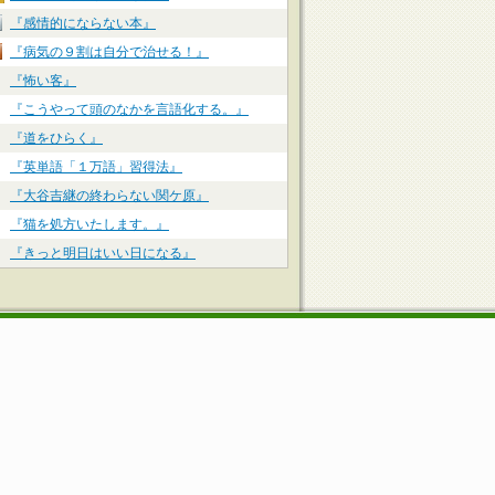
『感情的にならない本』
『病気の９割は自分で治せる！』
『怖い客』
『こうやって頭のなかを言語化する。』
『道をひらく』
『英単語「１万語」習得法』
『大谷吉継の終わらない関ケ原』
『猫を処方いたします。』
『きっと明日はいい日になる』