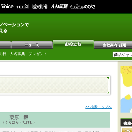
の日
人名事典
プレゼント
>> 検索トップへ
栗原 毅
（くりはら・たけし）
書籍