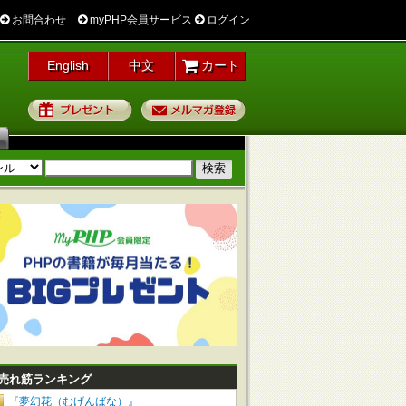
お問合わせ
myPHP会員サービス
ログイン
English
中文
カート
プレゼント
メルマガ登録
売れ筋ランキング
『夢幻花（むげんばな）』