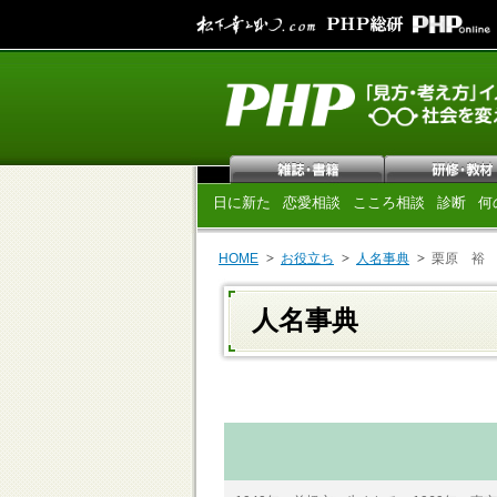
日に新た
恋愛相談
こころ相談
診断
何
HOME
お役立ち
人名事典
栗原 裕
人名事典