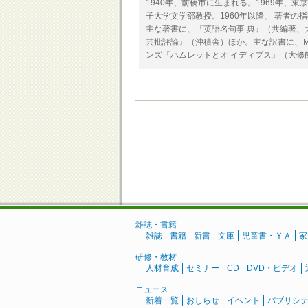
1940年、前橋市に生まれる。1969年、
子大学文学部教授。1960年以降、 著者の
主な著書に、『英語名句事 典』（共編著、
芸批評論』（沖積舎）ほか。主な訳書に、
ンズ『ハムレットとオ イディプス』（大修
雑誌・書籍
雑誌
書籍
新書
文庫
児童書・ＹＡ
家
研修・教材
人材育成
セミナー
CD
DVD・ビデオ
ニュース
新着一覧
おしらせ
イベント
パブリシ