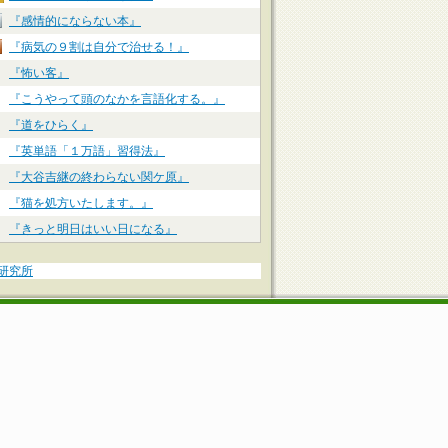
『感情的にならない本』
『病気の９割は自分で治せる！』
『怖い客』
『こうやって頭のなかを言語化する。』
『道をひらく』
『英単語「１万語」習得法』
『大谷吉継の終わらない関ケ原』
『猫を処方いたします。』
『きっと明日はいい日になる』
研究所