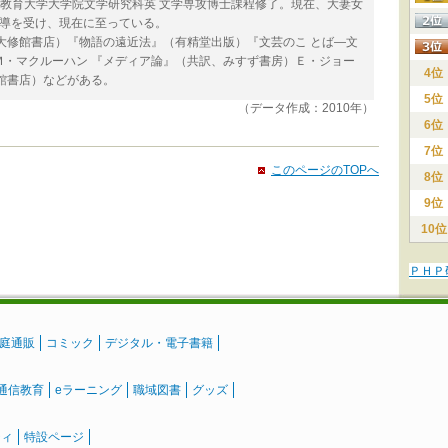
東京教育大学大学院文学研究科英 文学専攻博士課程修了。現在、大妻女
指導を受け、現在に至っている。
大修館書店）『物語の遠近法』（有精堂出版）『文芸のこ とば―文
Ｍ・マクルーハン 『メディア論』（共訳、みすず書房）Ｅ・ジョー
4位
館書店）などがある。
5位
（データ作成：2010年）
6位
7位
このページのTOPへ
8位
9位
10位
ＰＨＰ
庭通販
コミック
デジタル・電子書籍
通信教育
eラーニング
職域図書
グッズ
ティ
特設ページ