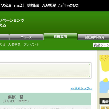
の日
人名事典
プレゼント
>> 検索トップへ
栗原 裕
（くりはら・ゆたか）
書籍