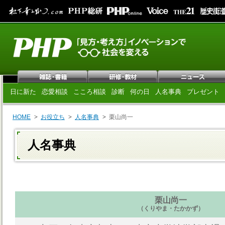
日に新た
恋愛相談
こころ相談
診断
何の日
人名事典
プレゼント
HOME
お役立ち
人名事典
栗山尚一
人名事典
栗山尚一
（くりやま・たかかず）