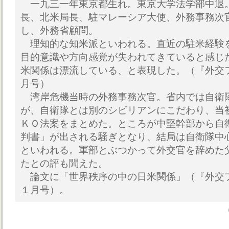
一九三一年東京都生れ。東京大学法学部中退
長、北米局長、駐マレーシア大使、外務事務次
し、外務省顧問。
理知的な知米派といわれる。直近の駐米経験
目的意識や方向感覚が失われてきていると感じ
米関係は漂流している、と表現した。（『外交
月号）
湾岸危機当時の外務事務次官。省内では自衛
が、自衛隊とは別のシビリアンにこだわり、当
ＫＯ法案をまとめた。ところが中堅幹部から自
判書」が出される騒ぎとなり、結局は自衛隊中
といわれる。軍部とぶつかって外交官を辞めた
たとの評も聞えた。
論文に「世界秩序の中の日米関係」（『外交
１月号）。