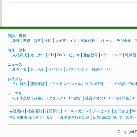
雑誌・書籍
雑誌
書籍
新書
文庫
児童書・ＹＡ
家庭通販
コミック
デジタル・
研修・教材
人材育成
セミナー
CD
DVD・ビデオ
通信教育
eラーニング
職域図
ニュース
新着一覧
おしらせ
イベント
パブリシティ
特設ページ
お役立ち
日に新た
恋愛相談
『ＰＨＰスペシャル』今月の診断
こころ相談
何の
テーマ別
松下幸之助
政策シンクタンクＰＨＰ総研
社員研修のＰＨＰ人材開発
Ｐ
会社案内
社会活動
採用募集
メールマガジン
プレゼント
お問合せ
W
特定商取引法に基づく表示
一般事業主行動計画
広告掲載について
スマー
Copyright 