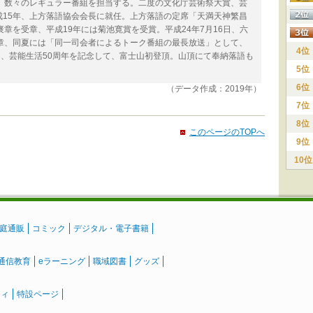
、数々のレギュラー番組を担当する。二度の文化庁芸術祭大賞、芸
15年、上方落語協会会長に就任。上方落語の定席「天満天神繁昌
章を受章、平成19年には菊池寛賞を受賞。平成24年7月16日、六
章、同夏には「同一司会者によるトーク番組の最長放送」として、
4位
月、芸能生活50周年を記念して、富士山初登頂。山頂にて奉納落語も
5位
6位
（データ作成：2019年）
7位
8位
このページのTOPへ
9位
10位
庭通販
コミック
デジタル・電子書籍
通信教育
eラーニング
職域図書
グッズ
ティ
特設ページ