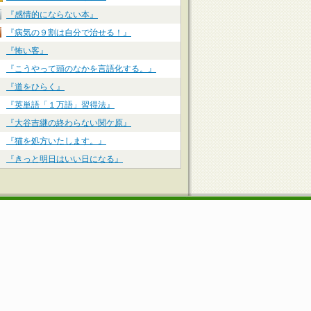
『感情的にならない本』
『病気の９割は自分で治せる！』
『怖い客』
『こうやって頭のなかを言語化する。』
『道をひらく』
『英単語「１万語」習得法』
『大谷吉継の終わらない関ケ原』
『猫を処方いたします。』
『きっと明日はいい日になる』