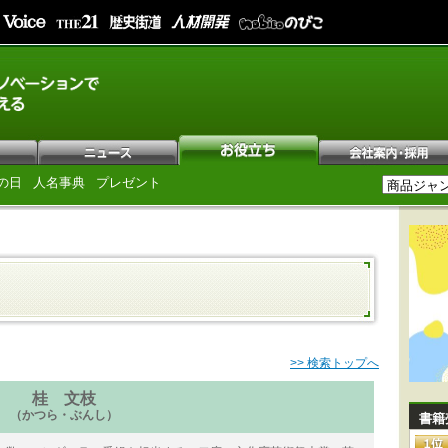
の日
人名事典
プレゼント
>> 検索トップへ
桂 文枝
（かつら・ぶんし）
書籍