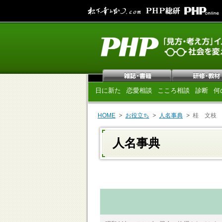
日に新た
恋愛相談
こころ相談
診断
何
HOME
お役立ち
人名事典
桂 文枝
人名事典