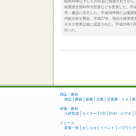
昭和44年にテレビの司会に抜擢されてから
術選奨文部科学大臣賞などを受賞した。平成
亭」建設に尽力した。平成18年秋には紫綬褒
代桂文枝を襲名。平成27年、旭日小綬章受
ギネス世界記録に認定された。平成29年7
行った。
雑誌・書籍
雑誌
書籍
新書
文庫
児童書・ＹＡ
家
研修・教材
人材育成
セミナー
CD
DVD・ビデオ
ニュース
新着一覧
おしらせ
イベント
パブリシ