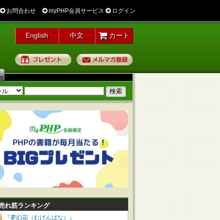
お問合わせ
myPHP会員サービス
ログイン
English
中文
カート
プレゼント
メルマガ登録
売れ筋ランキング
『夢幻花（むげんばな）』