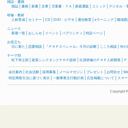
雑誌・書籍
雑誌
書籍
新書
文庫
児童書・ＹＡ
家庭通販
コミック
デジタル・
研修・教材
人材育成
セミナー
CD
DVD・ビデオ
通信教育
eラーニング
職域図
ニュース
新着一覧
おしらせ
イベント
パブリシティ
特設ページ
お役立ち
日に新た
恋愛相談
『ＰＨＰスペシャル』今月の診断
こころ相談
何の
テーマ別
松下幸之助
政策シンクタンクＰＨＰ総研
社員研修のＰＨＰ人材開発
Ｐ
会社案内
社会活動
採用募集
メールマガジン
プレゼント
お問合せ
W
特定商取引法に基づく表示
一般事業主行動計画
広告掲載について
スマー
Copyright 