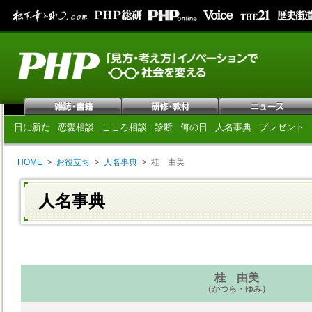
日に新た
恋愛相談
こころ相談
診断
何の日
人名事典
プレゼント
HOME
お役立ち
人名事典
桂 由美
人名事典
桂 由美
（かつら・ゆみ）