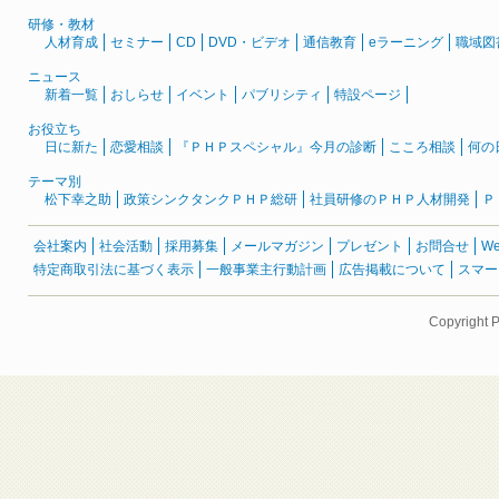
研修・教材
人材育成
セミナー
CD
DVD・ビデオ
通信教育
eラーニング
職域図
ニュース
新着一覧
おしらせ
イベント
パブリシティ
特設ページ
お役立ち
日に新た
恋愛相談
『ＰＨＰスペシャル』今月の診断
こころ相談
何の
テーマ別
松下幸之助
政策シンクタンクＰＨＰ総研
社員研修のＰＨＰ人材開発
Ｐ
会社案内
社会活動
採用募集
メールマガジン
プレゼント
お問合せ
W
特定商取引法に基づく表示
一般事業主行動計画
広告掲載について
スマー
Copyright 