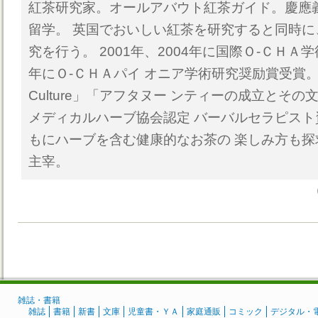
紅茶研究家。オールアバウト紅茶ガイド。慶應
留学。 英国でおいしい紅茶を研究すると同時
究を行う。 2001年、2004年に国際Ｏ‐ＣＨＡ
年にＯ‐ＣＨＡパイ オニア学術研究奨励賞受賞。論文「Te
Culture」「アフタヌー ンティーの成立とそ
メディカルハーブ協会認定 バーバルセラピス
もにハーブを含む健康的なお茶の 楽しみ方も
主宰。
雑誌・書籍
雑誌
書籍
新書
文庫
児童書・ＹＡ
家庭通販
コミック
デジタル・