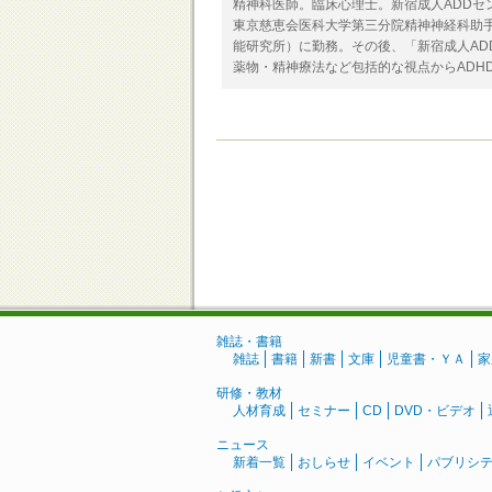
精神科医師。臨床心理士。新宿成人ADDセ
東京慈恵会医科大学第三分院精神神経科助
能研究所）に勤務。その後、「新宿成人AD
薬物・精神療法など包括的な視点からADH
雑誌・書籍
雑誌
書籍
新書
文庫
児童書・ＹＡ
家
研修・教材
人材育成
セミナー
CD
DVD・ビデオ
ニュース
新着一覧
おしらせ
イベント
パブリシ