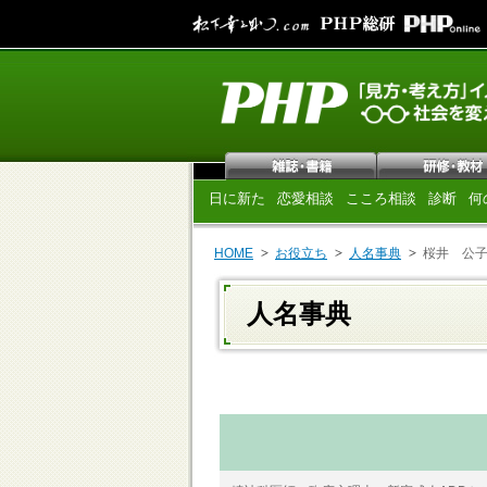
日に新た
恋愛相談
こころ相談
診断
何
HOME
お役立ち
人名事典
桜井 公
人名事典