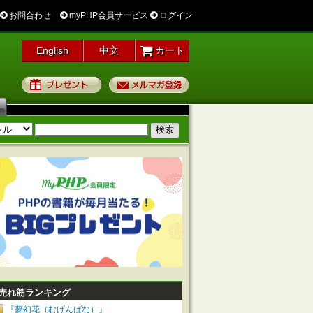
お問合わせ
myPHP会員サービス
ログイン
English
中文
カート
プレゼント
メルマガ登録
売れ筋ランキング
『夢幻花（むげんばな）』