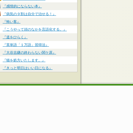
『感情的にならない本』
『病気の９割は自分で治せる！』
『怖い客』
『こうやって頭のなかを言語化する。』
『道をひらく』
『英単語「１万語」習得法』
『大谷吉継の終わらない関ケ原』
『猫を処方いたします。』
『きっと明日はいい日になる』