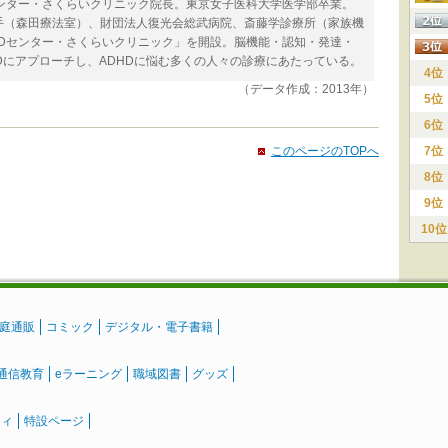
ンター・さくらいクリニック院長。東京女子医科大学医学部卒業。
手（森田療法室）、財団法人復光会総武病院、斎藤学診療所（家族機
Dセンター・さくらいクリニック」を開設。脳機能・認知・発達・
Dにアプローチし、ADHDに悩む多くの人々の診療にあたっている。
4位
（データ作成：2013年）
5位
6位
このページのTOPへ
7位
8位
9位
10位
庭通販
コミック
デジタル・電子書籍
通信教育
eラーニング
職域図書
グッズ
ティ
特設ページ