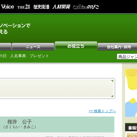
の日
人名事典
プレゼント
子
>> 検索トップへ
桜井 公子
（さくらい・きみこ）
書籍