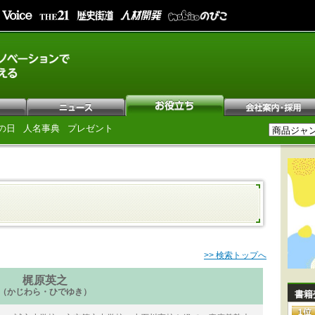
の日
人名事典
プレゼント
>> 検索トップへ
梶原英之
（かじわら・ひでゆき）
書籍