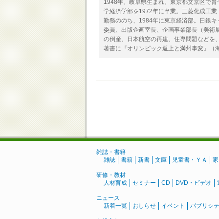
1948年、岐阜県生まれ。東京都文京区で
学経済学部を1972年に卒業。三菱化成工
勤務ののち、1984年に東京経済部。日銀
委員、出版企画室長、企画事業部長（美術展
の倒産、日本航空の再建、住専問題などを
著書に『オリンピック返上と満州事変』（
雑誌・書籍
雑誌
書籍
新書
文庫
児童書・ＹＡ
家
研修・教材
人材育成
セミナー
CD
DVD・ビデオ
ニュース
新着一覧
おしらせ
イベント
パブリシ