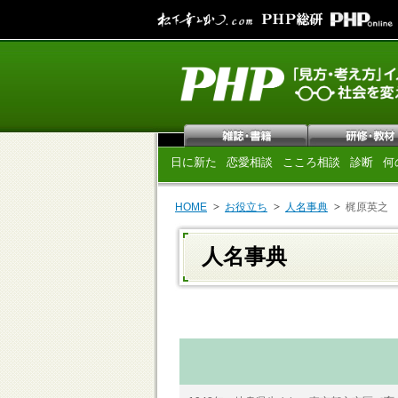
日に新た
恋愛相談
こころ相談
診断
何
HOME
お役立ち
人名事典
梶原英之
人名事典