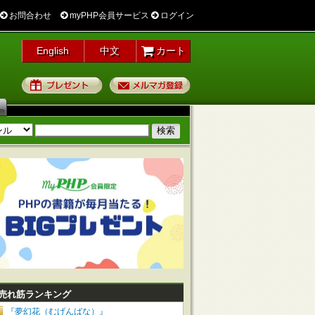
お問合わせ
myPHP会員サービス
ログイン
English
中文
カート
プレゼント
メルマガ登録
売れ筋ランキング
『夢幻花（むげんばな）』