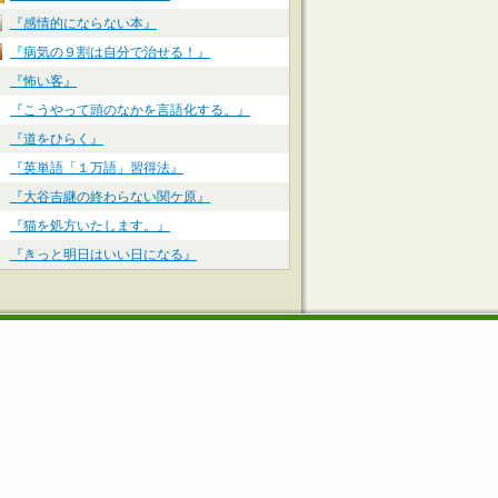
『感情的にならない本』
『病気の９割は自分で治せる！』
『怖い客』
『こうやって頭のなかを言語化する。』
『道をひらく』
『英単語「１万語」習得法』
『大谷吉継の終わらない関ケ原』
『猫を処方いたします。』
『きっと明日はいい日になる』