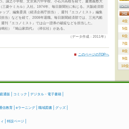
育つ。誠之小学校、文京第六中学校、小石川高校を経て、慶應義塾大
業（三菱ケミカル）入社。1974年、毎日新聞社に転じる。大阪経済部
キャップ、編集委員（経済企画庁担当）、週刊『エコノミスト』編集
担当）などを経て、2008年退職。毎日新聞経済部では、三光汽船
4位
、週刊『エコノミスト』では山一證券の破綻などを担当した。
海鳴社）『鳩山家四代』（祥伝社）がある。
5位
6位
（データ作成：2011年）
7位
8位
このページのTOPへ
9位
10位
庭通販
コミック
デジタル・電子書籍
通信教育
eラーニング
職域図書
グッズ
ティ
特設ページ