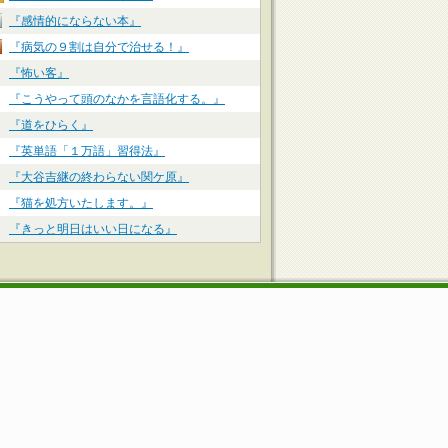
『感情的にならない本』
『病気の９割は自分で治せる！』
『怖い客』
『こうやって頭のなかを言語化する。』
『道をひらく』
『英単語「１万語」習得法』
『大谷吉継の終わらない関ケ原』
『猫を処方いたします。』
『きっと明日はいい日になる』