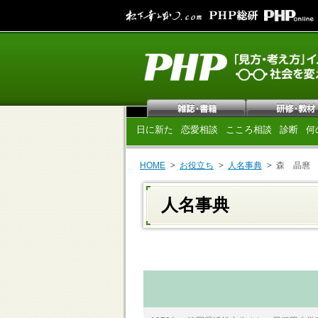
日に新た
恋愛相談
こころ相談
診断
何
HOME
お役立ち
人名事典
森 晶麿
人名事典