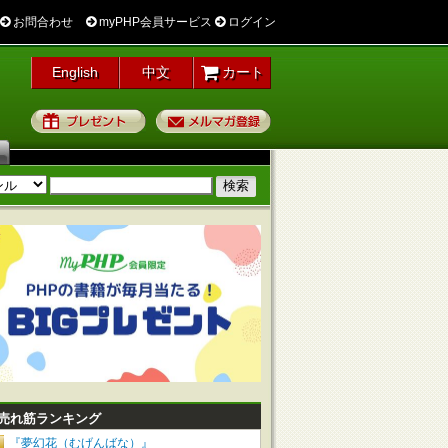
お問合わせ
myPHP会員サービス
ログイン
English
中文
カート
プレゼント
メルマガ登録
売れ筋ランキング
『夢幻花（むげんばな）』