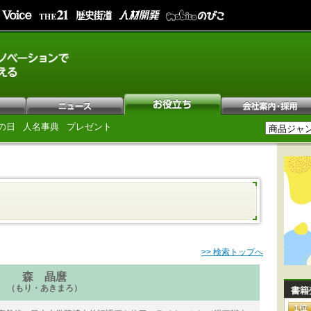
の日
人名事典
プレゼント
>> 検索トップへ
森 晶麿
（もり・あきまろ）
書籍