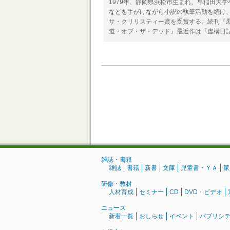
1979年、静岡県浜松市生まれ。早稲田大
などを手がけながら小説の執筆活動を続け
サ・クリリスティー賞を受賞する。続刊『
道・オブ・ザ・デッド』最近作は『虚構日記 Dairy
雑誌・書籍
雑誌
書籍
新書
文庫
児童書・ＹＡ
家
研修・教材
人材育成
セミナー
CD
DVD・ビデオ
ニュース
新着一覧
おしらせ
イベント
パブリシ