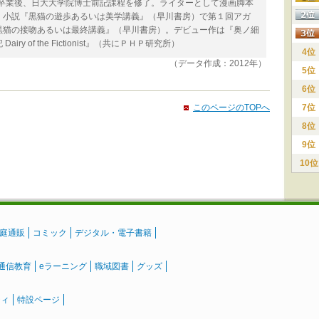
学卒業後、日大大学院博士前記課程を修了。ライターとして漫画脚本
、小説『黒猫の遊歩あるいは美学講義』（早川書房）で第１回アガ
黒猫の接吻あるいは最終講義』（早川書房）。デビュー作は『奥ノ細
 of the Fictionist』（共にＰＨＰ研究所）
4位
（データ作成：2012年）
5位
6位
このページのTOPへ
7位
8位
9位
10位
庭通販
コミック
デジタル・電子書籍
通信教育
eラーニング
職域図書
グッズ
ティ
特設ページ